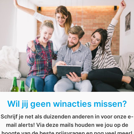
,
goed gevoel
,
Poetsen
,
quiz
,
quiz spelen
,
slapen
,
steelstofzuiger
,
stofzuiger
,
w
AFGELOPEN: Win een hogedrukr
Het is weer bijna die tijd van het jaar! Met Kerstmis 
voor hun trouw van het afgelopen jaar. Ze delen heel 
op een
Kärcher
set.
Ben je het beu dat je wagen er soms plakkerig en mod
straalt jouw auto weer alsof hij net uit de toonzaal k
Doe mee en maak
kans
!
Wil jij geen winacties missen?
Schrijf je net als duizenden anderen in voor onze e-
mail alerts! Via deze mails houden we jou op de
,
Kärcher
,
Poetsen
,
set
,
vab
,
wedstrijd
,
win
hoogte van de beste prijsvragen en nog veel meer!