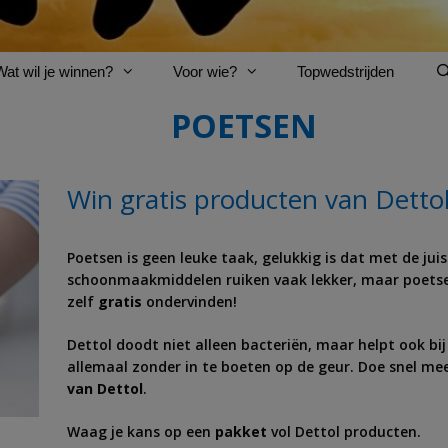
Wat wil je winnen?
Voor wie?
Topwedstrijden
POETSEN
Win gratis producten van Detto
Poetsen is geen leuke taak, gelukkig is dat met de jui
schoonmaakmiddelen ruiken vaak lekker, maar poetse
zelf
gratis
ondervinden!
Dettol doodt niet alleen bacteriën, maar helpt ook bi
allemaal zonder in te boeten op de geur. Doe snel mee
van Dettol
.
Waag je kans op een
pakket
vol Dettol producten.