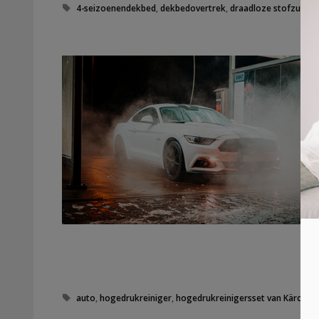
T
4-seizoenendekbed
,
dekbedovertrek
,
draadloze stofzuiger
a
g
s
T
auto
,
hogedrukreiniger
,
hogedrukreinigersset van Kärcher
a