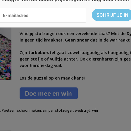
AFGELOPEN: Win een Dyson V8 
Vind jij stofzuigen ook een vervelende taak? Met de
D
in geen tijd kraaknet.
Geen snoer
dat in de war raakt o
Zijn
turboborstel
gaat zowel laagpolig als hoogpolig tap
geen stofje of vuiltje achter. Ook dierenharen zijn ge
voor hardnekkig vuil.
Los de
puzzel
op en maak kans!
k
,
Poetsen
,
schoonmaken
,
simpel
,
stofzuiger
,
wedstrijd
,
win