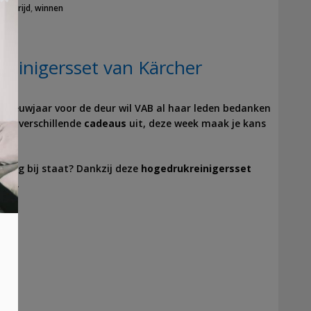
edstrijd
,
winnen
einigersset van Kärcher
en Nieuwjaar voor de deur wil VAB al haar leden bedanken
wat verschillende
cadeaus
uit, deze week maak je kans
derig bij staat? Dankzij deze
hogedrukreinigersset
omt.