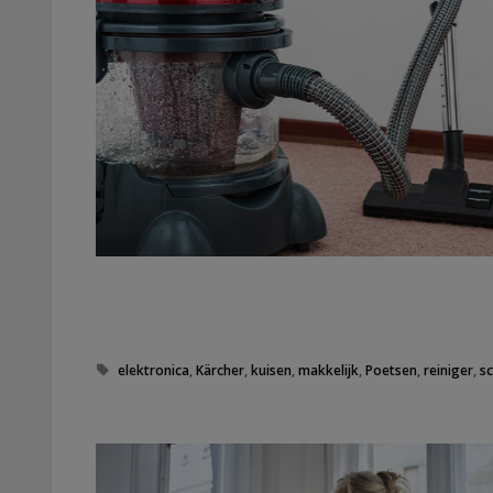
T
elektronica
,
Kärcher
,
kuisen
,
makkelijk
,
Poetsen
,
reiniger
,
s
a
g
s