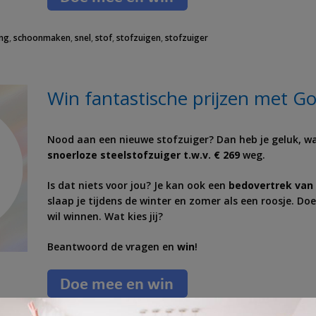
ng
,
schoonmaken
,
snel
,
stof
,
stofzuigen
,
stofzuiger
Win fantastische prijzen met G
Nood aan een nieuwe stofzuiger? Dan heb je geluk, 
snoerloze steelstofzuiger t.w.v. € 269
weg.
Is dat niets voor jou? Je kan ook een
b
edovertrek van 
slaap je tijdens de winter en zomer als een roosje. D
wil winnen.
Wat kies jij?
Beantwoord de vragen en
win
!