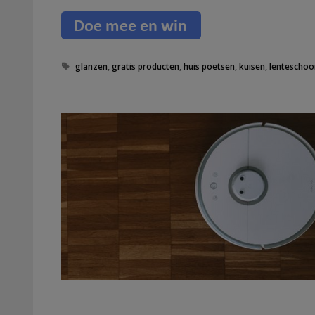
T
glanzen
,
gratis producten
,
huis poetsen
,
kuisen
,
lentescho
a
g
s