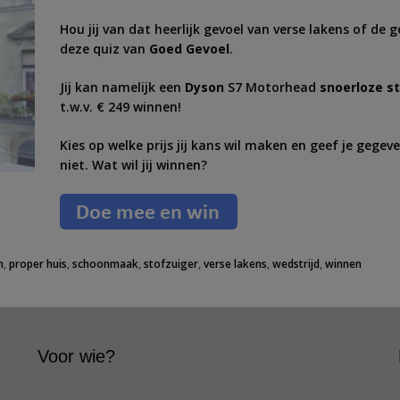
Hou jij van dat heerlijk gevoel van verse lakens of d
deze quiz van
Goed Gevoel
.
Jij kan namelijk een
Dyson
S7 Motorhead
snoerloze s
t.w.v. € 249 winnen!
Kies op welke prijs jij kans wil maken en geef je gegev
niet. Wat wil jij winnen?
n
,
proper huis
,
schoonmaak
,
stofzuiger
,
verse lakens
,
wedstrijd
,
winnen
Voor wie?