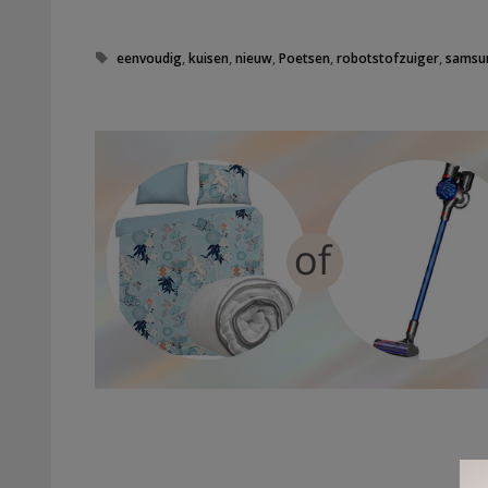
T
eenvoudig
,
kuisen
,
nieuw
,
Poetsen
,
robotstofzuiger
,
samsu
a
g
s