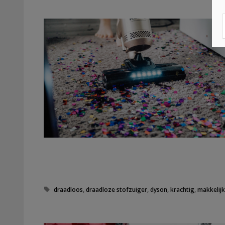
g
s
T
draadloos
,
draadloze stofzuiger
,
dyson
,
krachtig
,
makkelij
a
g
s