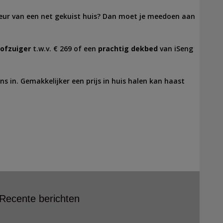
e geur van een net gekuist huis? Dan moet je meedoen aan
tofzuiger
t.w.v. € 269 of een
prachtig dekbed
van iSeng
ens in. Gemakkelijker een prijs in huis halen kan haast
Recente berichten