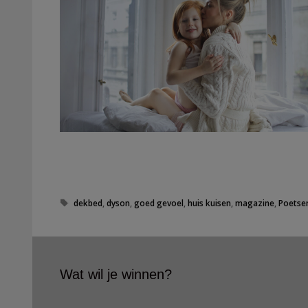
T
dekbed
,
dyson
,
goed gevoel
,
huis kuisen
,
magazine
,
Poetse
a
g
s
Wat wil je winnen?