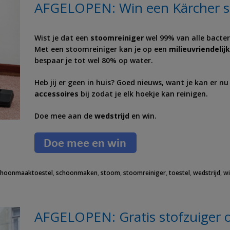
AFGELOPEN: Win een Kärcher s
Wist je dat een
stoomreiniger
wel 99% van alle bacter
Met een stoomreiniger kan je op een
milieuvriendelij
bespaar je tot wel 80% op water.
Heb jij er geen in huis? Goed nieuws, want je kan er n
accessoires
bij zodat je elk hoekje kan reinigen.
Doe mee aan de
wedstrijd
en win.
choonmaaktoestel
,
schoonmaken
,
stoom
,
stoomreiniger
,
toestel
,
wedstrijd
,
w
AFGELOPEN: Gratis stofzuiger o