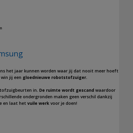
en
amsung
ens het jaar kunnen worden waar jij dat nooit meer hoeft
win jij een
gloednieuwe robotstofzuiger
.
stofzuigbeurten in.
De ruimte wordt gescand
waardoor
erschillende ondergronden maken geen verschil dankzij
e en laat het
vuile werk
voor je doen!