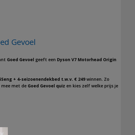
oed Gevoel
want
Goed Gevoel
geeft een
Dyson V7 Motorhead Origin
iSeng + 4-seizoenendekbed t.w.v. € 249
winnen. Zo
oe mee met de
Goed Gevoel quiz
en kies zelf welke prijs je
×