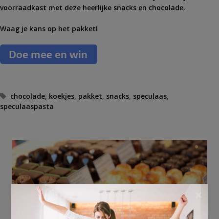
voorraadkast met deze heerlijke snacks en chocolade.
Waag je kans op het pakket!
T
chocolade
,
koekjes
,
pakket
,
snacks
,
speculaas
,
speculaaspasta
a
g
s
×