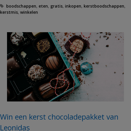
T
boodschappen
,
eten
,
gratis
,
inkopen
,
kerstboodschappen
,
kerstmis
a
,
winkelen
g
s
Win een kerst chocoladepakket van
Leonidas