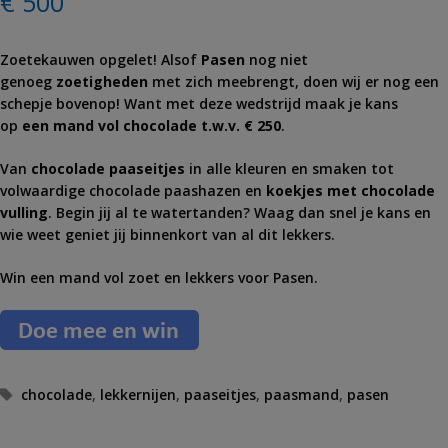
€ 500
Zoetekauwen opgelet! Alsof
Pasen
nog niet
genoeg
zoetigheden
met zich meebrengt, doen wij er nog een
schepje bovenop! Want met deze wedstrijd maak je kans
op
een mand vol chocolade t.w.v. € 250
.
Van
chocolade paaseitjes
in alle kleuren en smaken tot
volwaardige chocolade paashazen en
koekjes met chocolade
vulling
. Begin jij al te watertanden? Waag dan snel je kans en
wie weet geniet jij binnenkort van al dit lekkers.
Win een mand vol zoet en lekkers voor
Pasen
.
T
chocolade
,
lekkernijen
,
paaseitjes
,
paasmand
,
pasen
a
g