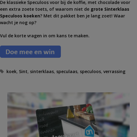
De klassieke Speculoos voor bij de koffie, met chocolade voor
een extra zoete toets, of waarom niet de
grote Sinterklaas
Speculoos koeken
? Met dit pakket ben je lang zoet! Waar
wacht je nog op?
Vul de korte vragen in om kans te maken.
T
koek
,
Sint
,
sinterklaas
,
speculaas
,
speculoos
,
verrassing
a
g
s