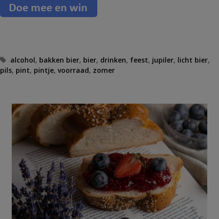
T
alcohol
,
bakken bier
,
bier
,
drinken
,
feest
,
jupiler
,
licht bier
,
pils
a
,
pint
,
pintje
,
voorraad
,
zomer
g
s