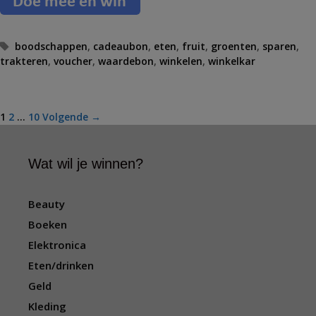
T
boodschappen
,
cadeaubon
,
eten
,
fruit
,
groenten
,
sparen
,
trakteren
a
,
voucher
,
waardebon
,
winkelen
,
winkelkar
g
s
B
1
2
…
10
Volgende →
e
r
Wat wil je winnen?
i
c
h
Beauty
t
Boeken
n
a
Elektronica
v
Eten/drinken
i
Geld
g
a
Kleding