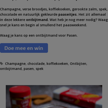
Champagne, verse broodjes, koffiekoeken, gerookte zalm, spek,
chocolade en natuurlijk gekleurde
paaseitjes
. Het zit allemaal
in deze lekkere
ontbijtmand
. Wat heb je nog meer nodig? Waag
snel je kans en begin al smullend het paasweekend.
Waag je kans op een ontbijtmand voor Pasen.
T
Champagne
,
chocolade
,
koffiekoeken
,
Ontbijten
,
ontbijtmand
a
,
pasen
,
spek
g
s