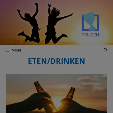
Spring
Spring
naar
naar
inhoud
inhoud
Menu
ETEN/DRINKEN