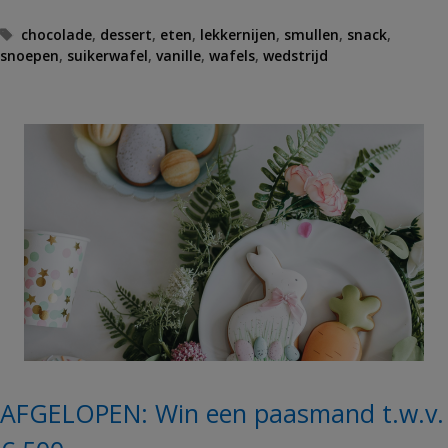
T
chocolade
,
dessert
,
eten
,
lekkernijen
,
smullen
,
snack
,
snoepen
a
,
suikerwafel
,
vanille
,
wafels
,
wedstrijd
g
s
AFGELOPEN: Win een paasmand t.w.v.