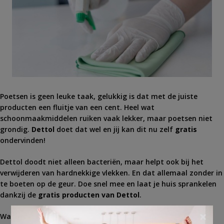
Poetsen is geen leuke taak, gelukkig is dat met de juiste
producten een fluitje van een cent. Heel wat
schoonmaakmiddelen ruiken vaak lekker, maar poetsen niet
grondig.
Dettol
doet dat wel en jij kan dit nu zelf
gratis
ondervinden!
Dettol doodt niet alleen bacteriën, maar helpt ook bij het
verwijderen van hardnekkige vlekken. En dat allemaal zonder in
te boeten op de geur. Doe snel mee en laat je huis sprankelen
dankzij de
gratis producten van Dettol
.
×
Waag je kans op een
pakket
vol Dettol producten.