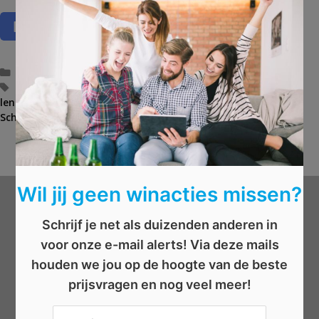
C
Overige
,
Topwedstrijd
,
Wonen
a
T
glanzen
,
gratis producten
,
huis poetsen
,
kuisen
,
lenteschoonmaak
t
a
,
Poetsen
,
poetsproducten
,
Schoonmaakmiddelen
e
g
,
schoonmaken
,
stralen
g
s
Win 10 bakken Jupiler bier
B
o
Wat kost een epoxyvloer?
e
r
r
i
i
Wil jij geen winacties missen?
e
c
ë
h
Wat wil je winnen?
n
t
Schrijf je net als duizenden anderen in
n
voor onze e-mail alerts! Via deze mails
a
Beauty
houden we jou op de hoogte van de beste
v
Boeken
i
prijsvragen en nog veel meer!
Elektronica
g
a
Eten/drinken