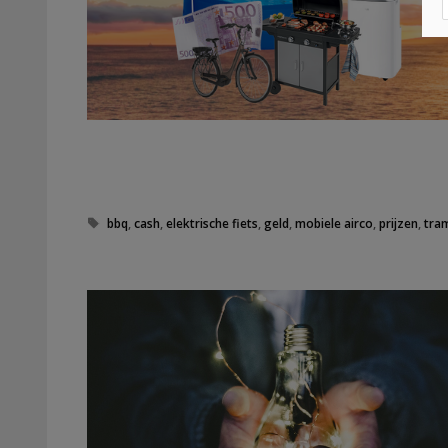
T
bbq
,
cash
,
elektrische fiets
,
geld
,
mobiele airco
,
prijzen
,
tra
a
g
s