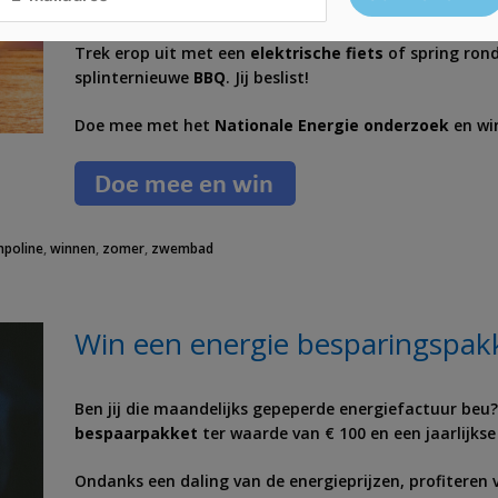
Jij kan zelf kiezen met welke prijs je naar huis gaat.
Trek erop uit met een
elektrische fiets
of spring ron
splinternieuwe
BBQ
. Jij beslist!
Doe mee met het
Nationale Energie onderzoek
en wi
mpoline
,
winnen
,
zomer
,
zwembad
Win een energie besparingspak
Ben jij die maandelijks gepeperde energiefactuur beu?
bespaarpakket
ter waarde van € 100 en een jaarlijkse
Ondanks een daling van de energieprijzen, profiteren v