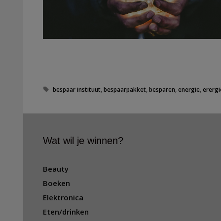
T
bespaar instituut
,
bespaarpakket
,
besparen
,
energie
,
erergi
a
g
s
Wat wil je winnen?
Beauty
Boeken
Elektronica
Eten/drinken