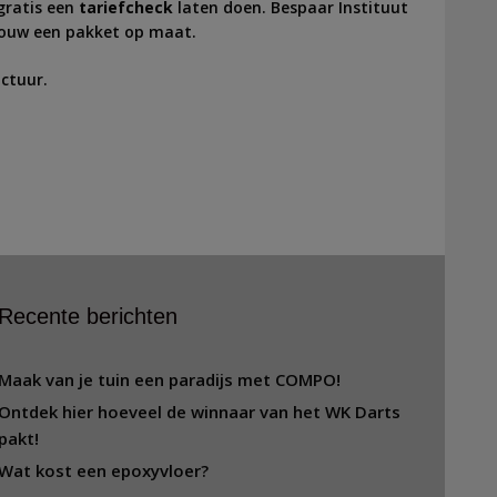
gratis een
tariefcheck
laten doen. Bespaar Instituut
jouw een pakket op maat.
ctuur.
Recente berichten
Maak van je tuin een paradijs met COMPO!
Ontdek hier hoeveel de winnaar van het WK Darts
pakt!
Wat kost een epoxyvloer?