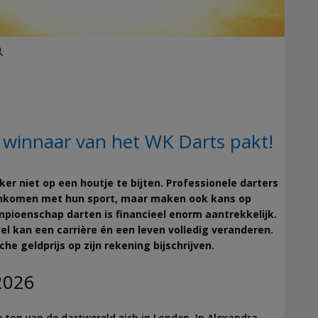
Zoeken
 winnaar van het WK Darts pakt!
er niet op een houtje te bijten. Professionele darters
 inkomen met hun sport, maar maken ook kans op
mpioenschap darten is financieel enorm aantrekkelijk.
el kan een carrière én een leven volledig veranderen.
e geldprijs op zijn rekening bijschrijven.
2026
 top van de dartwereld zich in Londen. In Alexandra