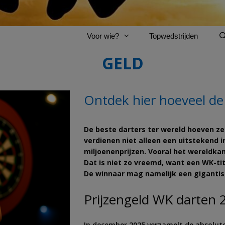
Wat wil je winnen?
Voor wie?
Topwedstrijden
GELD
Ontdek hier hoeveel de
De beste darters ter wereld hoeven zek
verdienen niet alleen een uitstekend
miljoenenprijzen. Vooral het wereldka
Dat is niet zo vreemd, want een WK-tit
De winnaar mag namelijk een gigantisch
Prijzengeld WK darten 
In december 2025 verzamelt de absolute