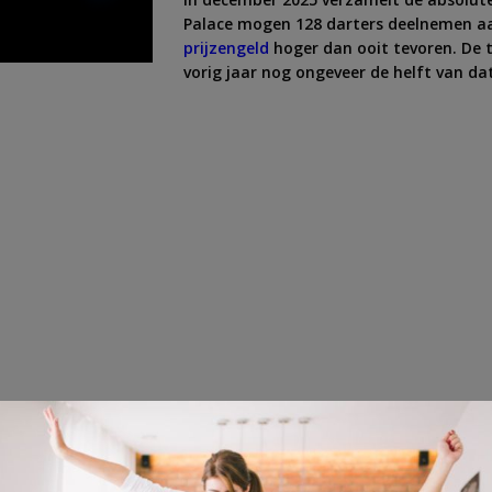
Palace mogen 128 darters deelnemen aan
prijzengeld
hoger dan ooit tevoren. De t
vorig jaar nog ongeveer de helft van da
en uitgooien, dat noemen we ook wel een perfecte leg. Bijna ied
 een geldprijs klaar. Een darter ontvangt een bedrag van €72.00