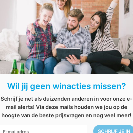
t ook naar een goed doel en naar één gelukkige bezoeker in het 
025
t op het wereldkampioenschap darten. De jonge Engelsman wist z
t en zeker eens goed gekeken naar zijn bankrekening. Hij won in 
snog 200.000 pond.
Prijzen.be
K darts
Wil jij geen winacties missen?
Schrijf je net als duizenden anderen in voor onze e-
AFGELOPEN: Win fantastische 
mail alerts! Via deze mails houden we jou op de
hoogte van de beste prijsvragen en nog veel meer!
Staat er geen vakantie naar het buitenland op de pla
van
Consumenten Panel
beleef je de tijd van je leven