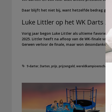
Daar blijft het niet bij, want hetzelfde bedrag gaa
Luke Littler op het WK Darts 2
Vorig jaar begon Luke Littler als ultieme favorie
2025. Littler heeft na afloop van de WK-finale vas
Gerwen verloor de finale, maar won desondanks al
T
9-darter
,
Darten
,
prijs
,
prijzengeld
,
wereldkampioenschap
,
W
a
g
s