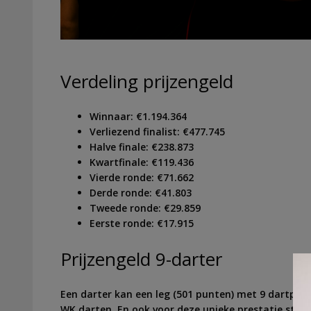
Verdeling prijzengeld
Winnaar: €1.194.364
Verliezend finalist: €477.745
Halve finale: €238.873
Kwartfinale: €119.436
Vierde ronde: €71.662
Derde ronde: €41.803
Tweede ronde: €29.859
Eerste ronde: €17.915
Prijzengeld 9-darter
Een darter kan een leg (501 punten) met 9 dartpijl
WK darten. En ook voor deze unieke prestatie staat