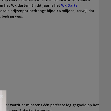
 het WK darten. En dit jaar is het
WK Darts
otale prijzenpot bedraagt bijna €6 miljoen, terwijl dat
t bedrag was.
×
er jaar wordt er minstens één perfecte leg gegooid op het
0 door een 9-darter te gooien.