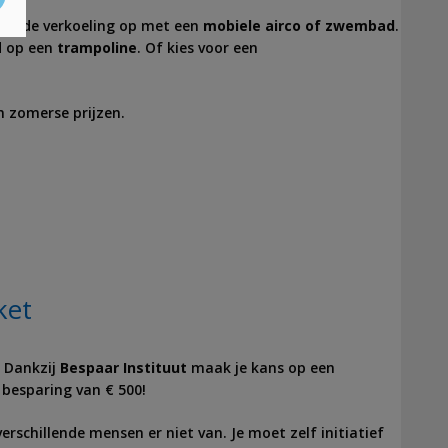
 Zoek de verkoeling op met een
mobiele airco of zwembad
.
d op een
trampoline
. Of kies voor een
n zomerse prijzen.
ket
 Dankzij
Bespaar Instituut
maak je kans op een
 besparing van € 500!
erschillende mensen er niet van. Je moet zelf initiatief