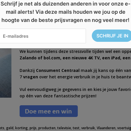
Schrijf je net als duizenden anderen in voor onze e-
eleveranciers
,
insituut memory
mail alerts! Via deze mails houden we jou op de
hoogte van de beste prijsvragen en nog veel meer!
Win een iPad, e-bike of 4K TV 
We kunnen tijdens deze stressvolle tijden wel een op
Zalando of bol.com, een nieuwe 4K TV, een iPad, een 
Dankzij
Consument Centraal
maak jij kans op één va
7
vragen
over het energie verbruik in je huis te bean
Vul eenvoudigweg je gegevens in en kies je jouw favor
op één van deze fantastische prijzen!
ets
,
geld
,
korting
,
prijs
,
producten
,
televisie
,
test
,
verbruik
,
Vlaanderen
,
voertui