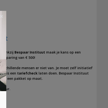
×
ket
 Dankzij
Bespaar Instituut
maak je kans op een
 besparing van € 500!
erschillende mensen er niet van. Je moet zelf initiatief
gratis een
tariefcheck
laten doen. Bespaar Instituut
jouw een pakket op maat.
ctuur.