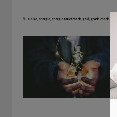
T
e-bike
,
energie
,
energie tariefcheck
,
geld
,
gratis check
,
grill
a
g
s