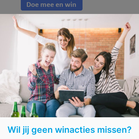
,
koffiemachine
,
prijzen
,
tariefcheck
,
tv
,
whirpool spa
,
win
Win een energie besparingspak
Ben jij die maandelijks gepeperde energiefactuur beu?
bespaarpakket
ter waarde van € 100 en een jaarlijkse
Ondanks een daling van de energieprijzen, profiteren v
nemen voor een beter pakket. Tot 1 December kan je 
vergelijkt alle bekende
energieleveranciers
en geeft 
Doe mee aan de
prijsvraag
en bespaar op je energiefa
Wil jij geen winacties missen?