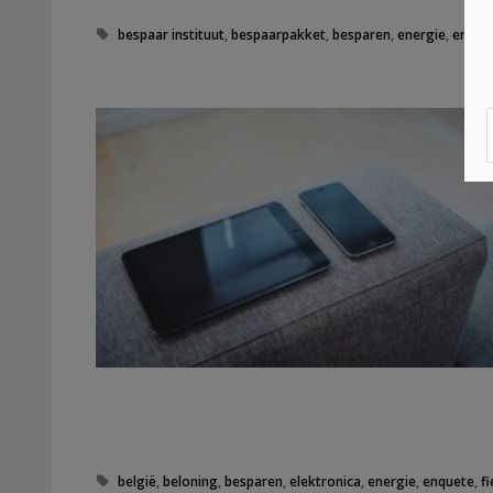
T
bespaar instituut
,
bespaarpakket
,
besparen
,
energie
,
erergi
a
g
s
T
belgië
,
beloning
,
besparen
,
elektronica
,
energie
,
enquete
,
fi