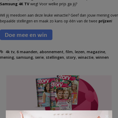
Samsung 4K TV
weg! Voor welke prijs ga jij?
Wil jij meedoen aan deze leuke winactie? Geef dan jouw mening over
bepaalde stellingen en maak zo kans op één van de twee
prijzen
!
T
4k tv
,
6 maanden
,
abonnement
,
film
,
lezen
,
magazine
,
mening
a
,
samsung
,
serie
,
stellingen
,
story
,
winactie
,
winnen
g
s
×