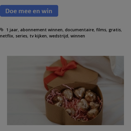
T
1 jaar
,
abonnement winnen
,
documentaire
,
films
,
gratis
,
netflix
a
,
series
,
tv kijken
,
wedstrijd
,
winnen
g
s