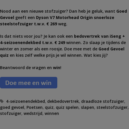
Nood aan een nieuwe stofzuiger? Dan heb je geluk, want
Goed
Gevoel
geeft een
Dyson V7 Motorhead Origin snoerloze
steelstofzuiger t.w.v. € 269
weg.
Is dat niets voor jou? Je kan ook een
b
edovertrek van iSeng +
4-seizoenendekbed t.w.v. € 249
winnen. Zo slaap je tijdens de
winter en zomer als een roosje. Doe mee met de
Goed Gevoel
quiz
en kies zelf welke prijs je wil winnen.
Wat kies jij?
Beantwoord de vragen en
win
!
T
4-seizoenendekbed
,
dekbedovertrek
,
draadloze stofzuiger
,
goed gevoel
a
,
Poetsen
,
quiz
,
quiz spelen
,
slapen
,
steelstofzuiger
,
stofzuiger
g
,
wedstrijd
,
winnen
s