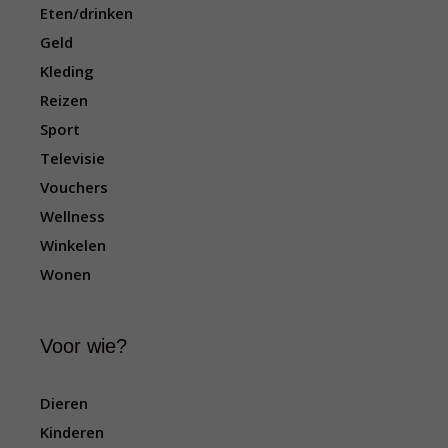
v
Eten/drinken
i
Geld
g
a
Kleding
t
Reizen
i
Sport
e
Televisie
Vouchers
Wellness
Winkelen
Wonen
Voor wie?
Dieren
Kinderen