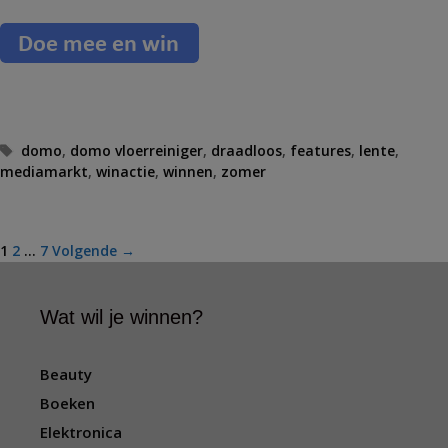
T
domo
,
domo vloerreiniger
,
draadloos
,
features
,
lente
,
mediamarkt
a
,
winactie
,
winnen
,
zomer
g
s
B
1
2
…
7
Volgende →
e
r
Wat wil je winnen?
i
c
h
Beauty
t
Boeken
n
a
Elektronica