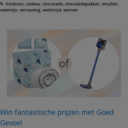
T
bonbons
,
cadeau
,
chocolade
,
chocoladepakket
,
smullen
,
valentijn
a
,
verrassing
,
wedstrijd
,
winnen
g
s
Win fantastische prijzen met Goed
Gevoel