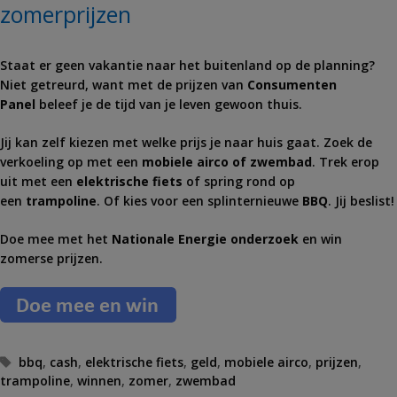
zomerprijzen
Staat er geen vakantie naar het buitenland op de planning?
Niet getreurd, want met de prijzen van
Consumenten
Panel
beleef je de tijd van je leven gewoon thuis.
Jij kan zelf kiezen met welke prijs je naar huis gaat. Zoek de
verkoeling op met een
mobiele airco of zwembad
. Trek erop
uit met een
elektrische fiets
of spring rond op
een
trampoline
. Of kies voor een splinternieuwe
BBQ
. Jij beslist!
Doe mee met het
Nationale Energie onderzoek
en win
zomerse prijzen.
T
bbq
,
cash
,
elektrische fiets
,
geld
,
mobiele airco
,
prijzen
,
trampoline
a
,
winnen
,
zomer
,
zwembad