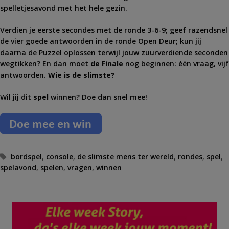
spelletjesavond met het hele gezin.
Verdien je eerste secondes met de ronde 3-6-9; geef razendsnel
de vier goede antwoorden in de ronde Open Deur; kun jij
daarna de Puzzel oplossen terwijl jouw zuurverdiende seconden
wegtikken? En dan moet
de Finale
nog beginnen: één vraag, vijf
antwoorden.
Wie is de slimste?
Wil jij dit
spel
winnen? Doe dan snel mee!
T
bordspel
,
console
,
de slimste mens ter wereld
,
rondes
,
spel
,
spelavond
a
,
spelen
,
vragen
,
winnen
g
s