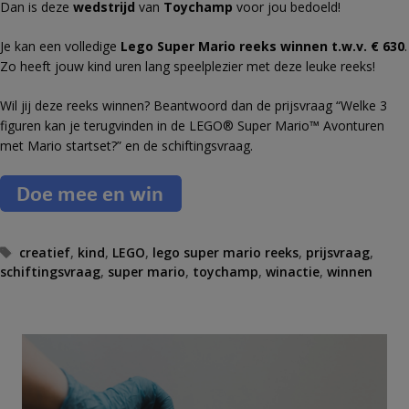
Dan is deze
wedstrijd
van
Toychamp
voor jou bedoeld!
Je kan een volledige
Lego Super Mario reeks winnen t.w.v. € 630
.
Zo heeft jouw kind uren lang speelplezier met deze leuke reeks!
Wil jij deze reeks winnen? Beantwoord dan de prijsvraag “Welke 3
figuren kan je terugvinden in de LEGO® Super Mario™ Avonturen
met Mario startset?” en de schiftingsvraag.
T
creatief
,
kind
,
LEGO
,
lego super mario reeks
,
prijsvraag
,
schiftingsvraag
a
,
super mario
,
toychamp
,
winactie
,
winnen
g
s