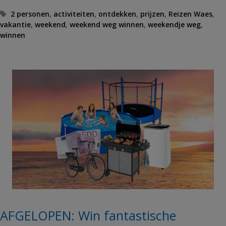
T
2 personen
,
activiteiten
,
ontdekken
,
prijzen
,
Reizen Waes
,
vakantie
a
,
weekend
,
weekend weg winnen
,
weekendje weg
,
winnen
g
s
AFGELOPEN: Win fantastische