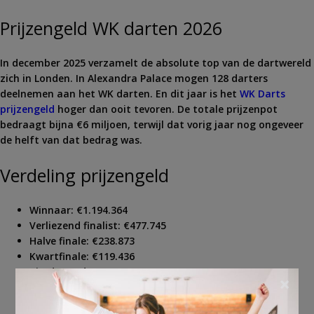
Prijzengeld WK darten 2026
In december 2025 verzamelt de absolute top van de dartwereld
zich in Londen. In Alexandra Palace mogen 128 darters
deelnemen aan het WK darten. En dit jaar is het
WK Darts
prijzengeld
hoger dan ooit tevoren. De totale prijzenpot
bedraagt bijna €6 miljoen, terwijl dat vorig jaar nog ongeveer
de helft van dat bedrag was.
Verdeling prijzengeld
Winnaar: €1.194.364
Verliezend finalist: €477.745
Halve finale: €238.873
Kwartfinale: €119.436
Vierde ronde: €71.662
×
Derde ronde: €41.803
Tweede ronde: €29.859