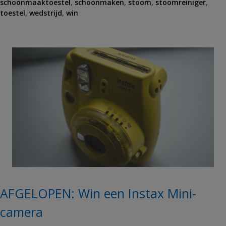
schoonmaaktoestel
a
,
schoonmaken
,
stoom
,
stoomreiniger
,
toestel
g
,
wedstrijd
,
win
s
AFGELOPEN: Win een Instax Mini-
camera