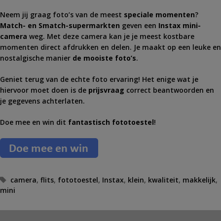
Neem jij graag foto’s van de meest
speciale momenten
?
Match- en Smatch-supermarkten
geven een
Instax mini-
camera
weg. Met deze camera kan je je meest kostbare
momenten direct afdrukken en delen. Je maakt op een leuke en
nostalgische manier
de mooiste foto’s
.
Geniet terug van de echte foto ervaring! Het enige wat je
hiervoor moet doen is de
prijsvraag
correct beantwoorden en
je gegevens achterlaten.
Doe mee en win dit
fantastisch fototoestel
!
T
camera
,
flits
,
fototoestel
,
Instax
,
klein
,
kwaliteit
,
makkelijk
,
mini
a
g
s