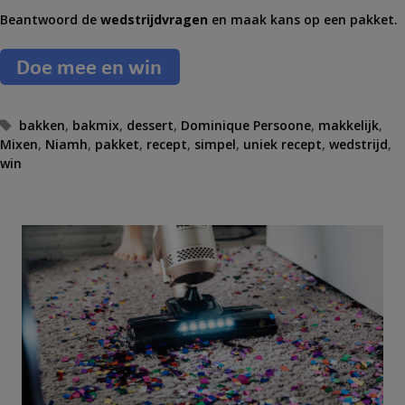
Beantwoord de
wedstrijdvragen
en maak kans op een pakket.
T
bakken
,
bakmix
,
dessert
,
Dominique Persoone
,
makkelijk
,
Mixen
a
,
Niamh
,
pakket
,
recept
,
simpel
,
uniek recept
,
wedstrijd
,
win
g
s