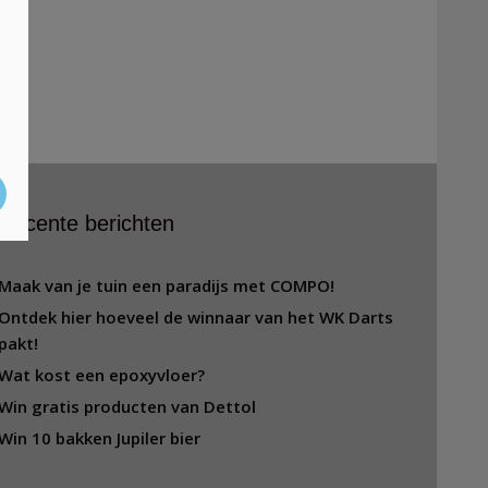
Recente berichten
Maak van je tuin een paradijs met COMPO!
Ontdek hier hoeveel de winnaar van het WK Darts
pakt!
Wat kost een epoxyvloer?
Win gratis producten van Dettol
Win 10 bakken Jupiler bier