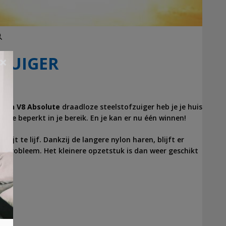
Zoeken
FZUIGER
×
yson V8 Absolute
draadloze steelstofzuiger heb je je huis
f je beperkt in je bereik. En je kan er nu één winnen!
ijt te lijf. Dankzij de langere nylon haren, blijft er
en probleem. Het kleinere opzetstuk is dan weer geschikt