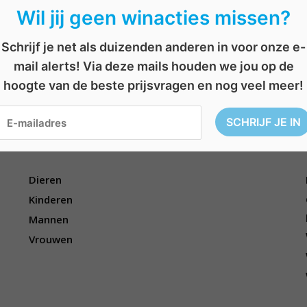
Wil jij geen winacties missen?
Schrijf je net als duizenden anderen in voor onze e-
k
,
Poetsen
,
schoonmaken
,
simpel
,
stofzuiger
,
wedstrijd
,
win
AFGELOPEN: Win een JBL Boombox 2
B
mail alerts! Via deze mails houden we jou op de
AFGELOPEN: Win een all-in diner voor 2 personen bij Canapé
e
r
hoogte van de beste prijsvragen en nog veel meer!
i
c
h
t
Voor wie?
n
a
v
i
Dieren
g
a
Kinderen
t
Mannen
i
e
Vrouwen