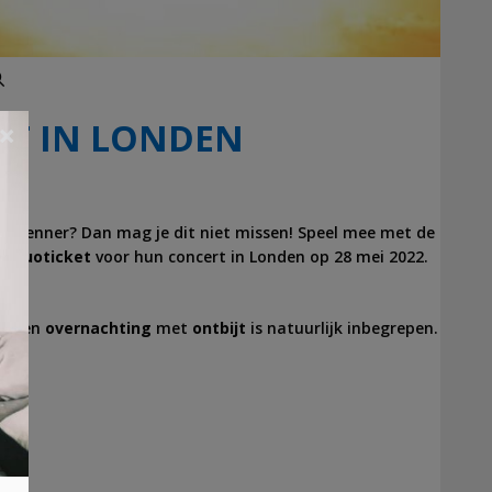
Zoeken
RT IN LONDEN
×
te kenner? Dan mag je dit niet missen! Speel mee met de
en
duoticket
voor hun concert in Londen op 28 mei 2022.
én een
overnachting
met
ontbijt
is natuurlijk inbegrepen.