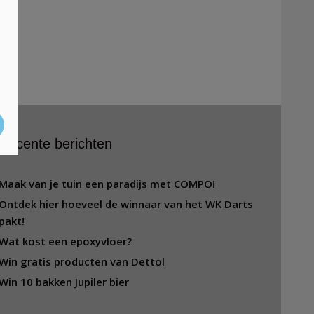
Recente berichten
Maak van je tuin een paradijs met COMPO!
Ontdek hier hoeveel de winnaar van het WK Darts
pakt!
Wat kost een epoxyvloer?
Win gratis producten van Dettol
Win 10 bakken Jupiler bier