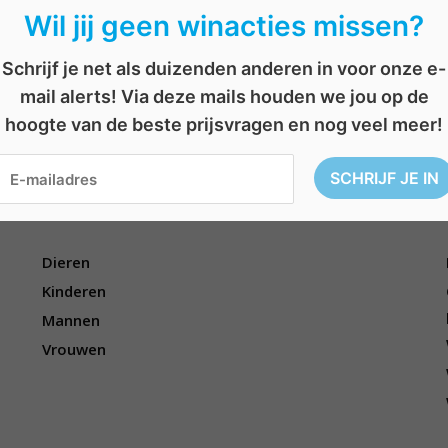
Wil jij geen winacties missen?
Schrijf je net als duizenden anderen in voor onze e-
reden
,
overnachting
,
tickets
,
vervoer
AFGELOPEN: Win tickets voor de 70s Roller Disco
B
mail alerts! Via deze mails houden we jou op de
AFGELOPEN: Win 2 VIP-tickets voor STUFF.
e
r
hoogte van de beste prijsvragen en nog veel meer!
i
c
h
t
Voor wie?
n
a
v
i
Dieren
g
a
Kinderen
t
Mannen
i
e
Vrouwen