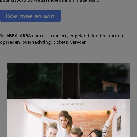
T
ABBA
,
ABBA concert
,
concert
,
engeland
,
londen
,
ontbijt
,
optreden
a
,
overnachting
,
tickets
,
vervoer
g
s
×