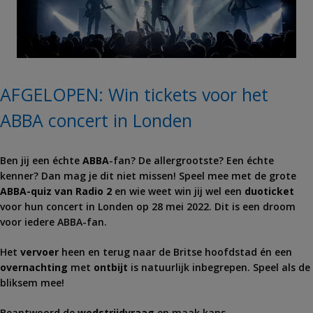
AFGELOPEN: Win tickets voor het
ABBA concert in Londen
Ben jij een échte
ABBA
-fan? De allergrootste? Een échte
kenner? Dan mag je dit niet missen! Speel mee met de grote
ABBA-quiz van Radio 2
en wie weet win jij wel een
duoticket
voor hun concert in Londen op 28 mei 2022. Dit is een droom
voor iedere ABBA-fan.
Het
vervoer
heen en terug naar de Britse hoofdstad én een
overnachting
met
ontbijt
is natuurlijk inbegrepen. Speel als de
bliksem mee!
Beantwoord de
wedstrijdvraag
en maak kans.