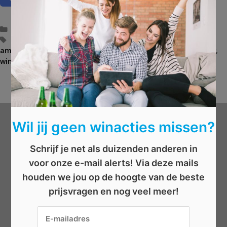
C
Elektronica
a
T
ambilight
,
beeldkwaliteit
,
features
,
philips
,
philips
ambilight smart tv
t
a
,
prijs
,
puzzelclub
,
smart tv
,
stemming
,
tv
,
winactie
e
g
,
winnen
g
s
AFGELOPEN: Win een Bubba lounge chair
B
o
AFGELOPEN: Win een theeset van Zusss
e
r
r
i
i
e
c
Wil jij geen winacties missen?
ë
h
Wat wil je winnen?
n
t
n
Schrijf je net als duizenden anderen in
a
Beauty
voor onze e-mail alerts! Via deze mails
v
Boeken
houden we jou op de hoogte van de beste
i
Elektronica
g
prijsvragen en nog veel meer!
a
Eten/drinken
t
Geld
i