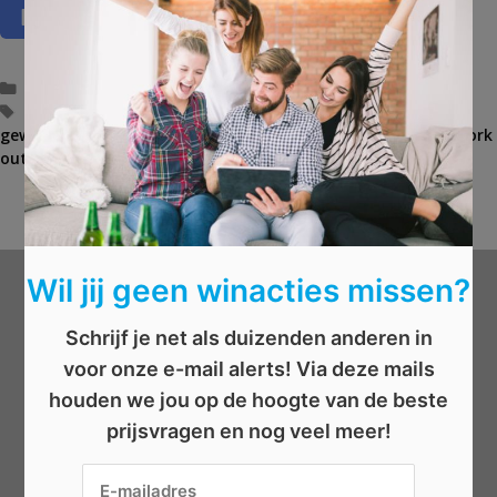
C
Sport
,
Vrije tijd
a
T
afvallen
,
Conditie opbouwen
,
fitness
,
fitnessabonnement
,
gewicht heffen
t
a
,
gratis sporten
,
jaarabonnement
,
sporten
,
work
out
e
g
g
s
Win een Range Rover Sport SE t.w.v. € 96.222
B
o
Win een Mini Cooper S
e
r
r
i
i
e
c
Wil jij geen winacties missen?
ë
h
Wat wil je winnen?
n
t
Schrijf je net als duizenden anderen in
n
voor onze e-mail alerts! Via deze mails
a
Beauty
v
houden we jou op de hoogte van de beste
Boeken
i
prijsvragen en nog veel meer!
Elektronica
g
a
Eten/drinken
t