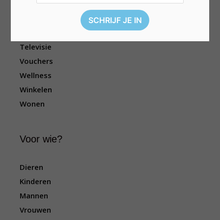
Kleding
Reizen
Sport
Televisie
Vouchers
Wellness
Winkelen
Wonen
Voor wie?
Dieren
Kinderen
Mannen
Vrouwen