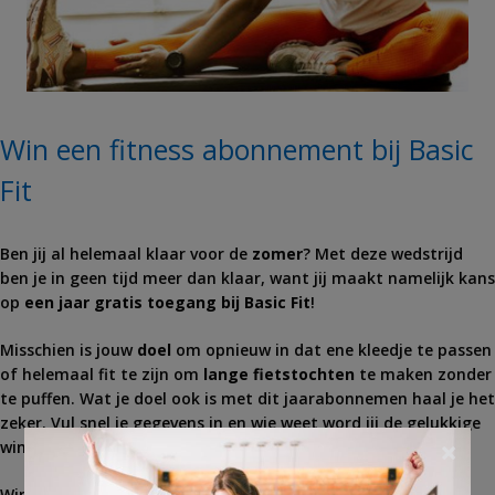
Win een fitness abonnement bij Basic
Fit
Ben jij al helemaal klaar voor de
zomer
? Met deze wedstrijd
ben je in geen tijd meer dan klaar, want jij maakt namelijk kans
op
een jaar gratis toegang bij Basic Fit
!
Misschien is jouw
doel
om opnieuw in dat ene kleedje te passen
of helemaal fit te zijn om
lange fietstochten
te maken zonder
te puffen. Wat je doel ook is met dit jaarabonnemen haal je het
zeker. Vul snel je gegevens in en wie weet word jij de gelukkige
×
winnaar.
Win een
jaarabonnement
bij Basic Fit.