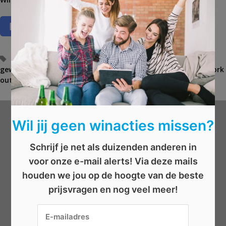
T
afvallen
,
Conditie opbouwen
,
fitness
,
fitnessabonnement
,
gewicht heffen
a
,
gratis sporten
,
jaarabonnement
,
sporten
,
work
out
g
s
Wil jij geen winacties missen?
Wat wil je winnen?
Schrijf je net als duizenden anderen in
Beauty
voor onze e-mail alerts! Via deze mails
Boeken
houden we jou op de hoogte van de beste
Elektronica
prijsvragen en nog veel meer!
Eten/drinken
Geld