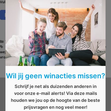
Vul dan het
formulier
in en maak kans!
×
C
Vrije tijd
,
Vrouwen
,
Wellness
a
T
beste vriendin
,
Bloompost
,
droogbloemen
,
Hilton
,
nachtje
weg
t
a
,
overnachting
,
verrassing
,
verwennen
,
vriendinnen
,
vrouwen
e
g
,
weekendje weg
,
wellness
g
s
AFGELOPEN: Win 24 flesjes Lipton Ice Tea
B
o
AFGELOPEN: Win fantastische wielerprijzen
e
r
r
Wil jij geen winacties missen?
i
i
e
c
Schrijf je net als duizenden anderen in
ë
h
Wat wil je winnen?
voor onze e-mail alerts! Via deze mails
n
t
n
houden we jou op de hoogte van de beste
a
Beauty
prijsvragen en nog veel meer!
v