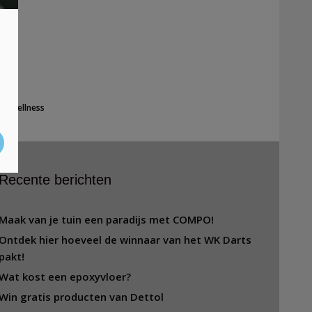
eg
,
wellness
Recente berichten
Maak van je tuin een paradijs met COMPO!
Ontdek hier hoeveel de winnaar van het WK Darts
pakt!
Wat kost een epoxyvloer?
Win gratis producten van Dettol