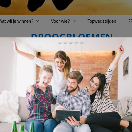
Wat wil je winnen?
Voor wie?
Topwedstrijden
DROOGBLOEMEN
AFGELOPEN: Win 32x leu
vriendin
Met al deze prijzen kan je je beste vrie
nachtje weg met vriendinnen winnen
e
overnachting in een fantastische villa of
Je kan ook nog eens
20x droogbloemen
schattigste boeketje met de allermoois