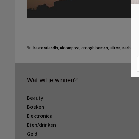
T
beste vriendin
,
Bloompost
,
droogbloemen
,
Hilton
,
nachtje 
a
g
s
Wat wil je winnen?
Beauty
Boeken
Elektronica
Eten/drinken
Geld