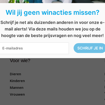
Vul dan het
formulier
in en maak kans!
Wil jij geen winacties missen?
Schrijf je net als duizenden anderen in voor onze e-
mail alerts! Via deze mails houden we jou op de
hoogte van de beste prijsvragen en nog veel meer!
weg
,
overnachting
,
verrassing
,
verwennen
,
vriendinnen
,
vrouwen
,
weekendje w
Voor wie?
Dieren
Kinderen
Mannen
Vrouwen