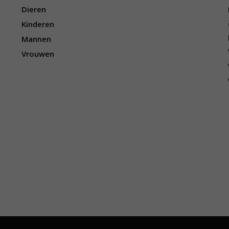
i
Dieren
g
a
Kinderen
t
Mannen
i
e
Vrouwen