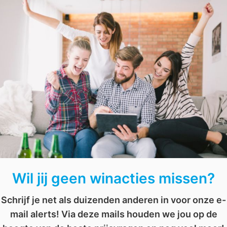
Een van de meest voor de hand liggende redenen waarom vei
de bescherming die ze bieden tegen ongevallen op de werk
scherpe materialen die kunnen snijden of gevaarlijke stoff
et versterkte neuzen kunnen bijvoorbeeld de impact van vallende vo
 voorkomen.
ormen
betrekking tot veiligheid op de werkplek, en het niet naleven van dez
idsschoenen en werkkleding aan werknemers is vaak een vereiste om aa
 kunnen bedrijven niet alleen boetes vermijden, maar ook laten zien 
Wil jij geen winacties missen?
ing. Wanneer werknemers zich veilig en beschermd voelen, kunnen ze
n werkkleding dragen bij aan dit gevoel van veiligheid en kunnen dus
Schrijf je net als duizenden anderen in voor onze e-
ieke comfort van werknemers verbeteren, waardoor ze zich beter kun
mail alerts! Via deze mails houden we jou op de