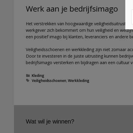
Werk aan je bedrijfsimago
Het verstrekken van hoogwaardige veiligheidsuitrusti
werkgever zich bekommert om hun veiligheid en welzijn, 
een positief imago bij klanten, leveranciers en andere 
Veiligheidsschoenen en werkkleding zijn niet zomaar ac
Door te investeren in de juiste uitrusting kunnen bedri
bedrijfsimago versterken en bijdragen aan een cultuur v
C
Kleding
a
T
Veiligheidsschoenen
,
Werkkleding
t
a
e
g
g
s
o
r
i
e
Wat wil je winnen?
ë
n