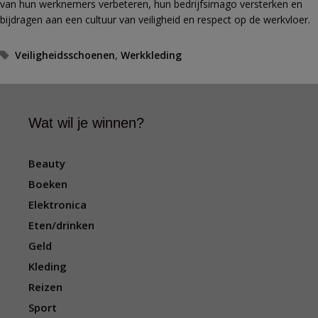
van hun werknemers verbeteren, hun bedrijfsimago versterken en
bijdragen aan een cultuur van veiligheid en respect op de werkvloer.
T
Veiligheidsschoenen
,
Werkkleding
a
g
s
Wat wil je winnen?
Beauty
Boeken
Elektronica
Eten/drinken
Geld
Kleding
Reizen
Sport