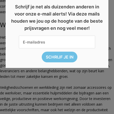
werknemers verbeteren, waardoor ze zich beter kunnen
concentreren en minder snel vermoeid raken tijdens lange
Schrijf je net als duizenden anderen in
werkdagen.
voor onze e-mail alerts! Via deze mails
houden we jou op de hoogte van de beste
Werk aan je bedrijfsimago
prijsvragen en nog veel meer!
Het verstrekken van hoogwaardige veiligheidsuitrusting aan
werknemers kan ook het bedrijfsimago verbeteren en de morale
verhogen. Werknemers waarderen het wanneer hun werkgever zich
bekommert om hun veiligheid en welzijn, wat kan leiden tot een
grotere loyaliteit en betrokkenheid bij het bedrijf. Daarnaast kan een
goed veiligheidsbeleid bijdragen aan een positief imago bij klanten,
leveranciers en andere belanghebbenden, wat op zijn beurt kan
leiden tot meer zakelijke kansen en groei.
Veiligheidsschoenen en werkkleding zijn niet zomaar accessoires op
de werkvloer, maar essentiële hulpmiddelen die bijdragen aan een
veilige, productieve en positieve werkomgeving. Door te investeren
in de juiste uitrusting kunnen bedrijven niet alleen voldoen aan
wettelijke voorschriften, maar ook het welzijn en de productiviteit