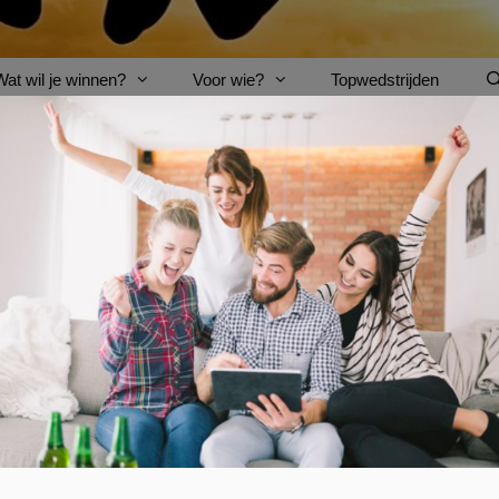
Wat wil je winnen?
Voor wie?
Topwedstrijden
VOETBALMATCH
AFGELOPEN: Win een luidspreke
Nog 10 dagen en het
WK voetbal
gaat van start! Hoe 
dit kampioenschap echt te beleven, kan je een
luidsp
Met deze
luidsprekers
waan je je in één van de specta
ervaring. Ook wanneer je je favoriete series of films ki
ontdek het zelf.
Doe mee en maak kans op een fantastisch
luidsprek