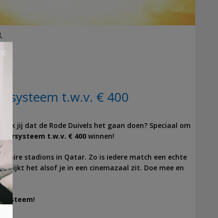
Zoeken
×
rsysteem t.w.v. € 400
denk jij dat de Rode Duivels het gaan doen? Speciaal om
rekersysteem t.w.v. € 400
winnen!
culaire stadions in Qatar. Zo is iedere match een echte
jkt, lijkt het alsof je in een cinemazaal zit. Doe mee en
ersysteem
!