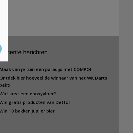
Recente berichten
Maak van je tuin een paradijs met COMPO!
Ontdek hier hoeveel de winnaar van het WK Darts
pakt!
Wat kost een epoxyvloer?
Win gratis producten van Dettol
Win 10 bakken Jupiler bier