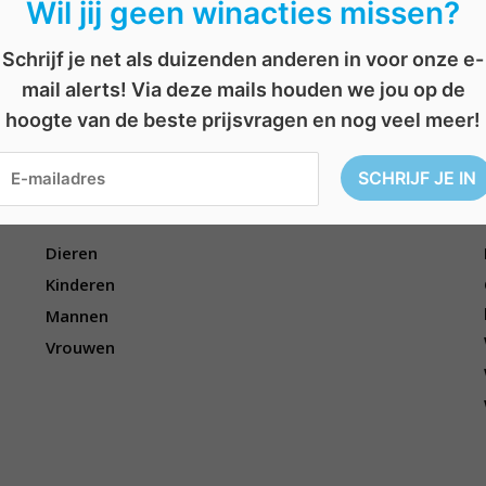
Wil jij geen winacties missen?
Schrijf je net als duizenden anderen in voor onze e-
sprekersysteem
,
sound
,
soundbar
,
voetbalmatch
,
WK-voetbal
mail alerts! Via deze mails houden we jou op de
hoogte van de beste prijsvragen en nog veel meer!
Voor wie?
Dieren
Kinderen
Mannen
Vrouwen