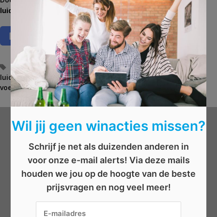
luidsprekersysteem
!
T
box
,
boxen
,
geluid
,
kwaliteit
,
luidspreker
,
luidsprekers
,
luidsprekersysteem
a
,
sound
,
soundbar
,
voetbalmatch
,
WK-
voetbal
g
s
Wil jij geen winacties missen?
Wat wil je winnen?
Schrijf je net als duizenden anderen in
voor onze e-mail alerts! Via deze mails
Beauty
houden we jou op de hoogte van de beste
Boeken
prijsvragen en nog veel meer!
Elektronica
Eten/drinken