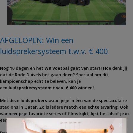
AFGELOPEN: Win een
luidsprekersysteem t.w.v. € 400
Nog 10 dagen en het
WK voetbal
gaat van start! Hoe denk jij
dat de Rode Duivels het gaan doen? Speciaal om dit
kampioenschap echt te beleven, kan je
een
luidsprekersysteem t.w.v. € 400
winnen!
Met deze
luidsprekers
waan je je in één van de spectaculaire
stadions in Qatar. Zo is iedere match een echte ervaring. Ook
wanneer je je favoriete series of films kijkt, lijkt het alsof je in
een cinemazaal zit. Doe mee en ontdek het zelf.
×
Doe mee en maak kans op een fantastisch