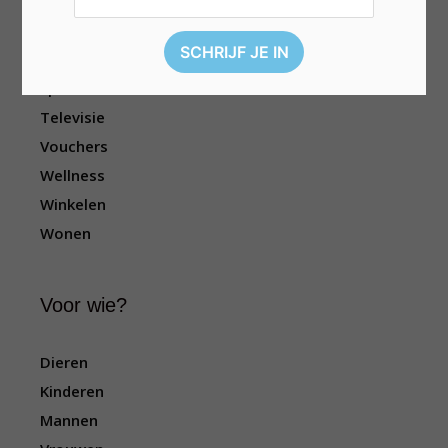
Geld
Kleding
Reizen
Sport
Televisie
Vouchers
Wellness
Winkelen
Wonen
Voor wie?
Dieren
Kinderen
Mannen