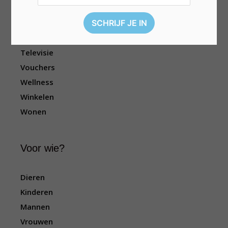
Kleding
Reizen
Sport
Televisie
Vouchers
Wellness
Winkelen
Wonen
Voor wie?
Dieren
Kinderen
Mannen
Vrouwen