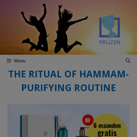
Spring
Spring
naar
naar
inhoud
inhoud
Menu
THE RITUAL OF HAMMAM-
PURIFYING ROUTINE