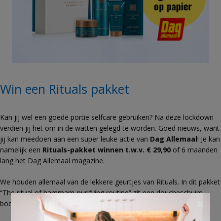
Win een Rituals pakket
Kan jij wel een goede portie selfcare gebruiken? Na deze lockdown
verdien jij het om in de watten gelegd te worden. Goed nieuws, want
jij kan meedoen aan een super leuke actie van
Dag Allemaal
! Je kan
namelijk een
Rituals-pakket winnen t.w.v. € 29,90
of 6 maanden
lang het Dag Allemaal magazine.
We houden allemaal van de lekkere geurtjes van Rituals. In dit pakket
“The ritual of hammam-purifying routine” zit een doucheschuim,
×
body scrub, bodycrème en een handzeep.