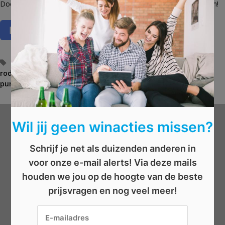
Doe snel mee aan deze
winactie
door het Memory spel te spelen!
T
bodycreme
,
dag allemaal
,
magazine
,
memory
,
rituals
,
roddelblad
a
,
scrub
,
spel spelen
,
The ritual of hammam-
purifying routine
g
,
winactie
s
Wil jij geen winacties missen?
Wat wil je winnen?
Schrijf je net als duizenden anderen in
Beauty
voor onze e-mail alerts! Via deze mails
Boeken
houden we jou op de hoogte van de beste
Elektronica
prijsvragen en nog veel meer!
Eten/drinken
Geld