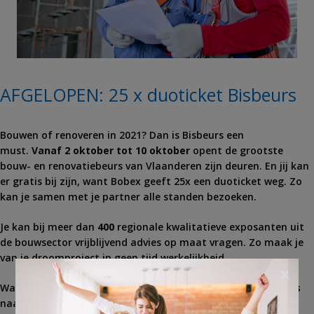
AFGELOPEN: 25 x duoticket Bisbeurs
Bouwen of renoveren in 2021? Dan is Bisbeurs een
must.
Vanaf
2 oktober tot 10 oktober
opent de grootste
bouw- en renovatiebeurs van Vlaanderen zijn deuren. En jij kan
er gratis bij zijn, want Bobex geeft 25x een duoticket weg. Zo
kan je samen met je partner alle standen bezoeken.
Je kan bij meer dan
400
regionale kwalitatieve exposanten uit
de bouwsector vrijblijvend advies op maat vragen. Zo maak je
van je droomproject in geen tijd werkelijkheid.
×
Waar wacht je nog op? Doe snel mee en wie weet ga jij
gratis
naar de Bisbeurs.