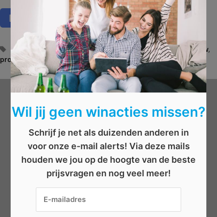
T
advies op maat
,
bisbeurs
,
bouwen
,
duotickets
,
nieuwbouw
,
projecten
a
,
renovatie
,
renoveren
,
tickets
,
vrijblijvend
g
s
Wat wil je winnen?
Wil jij geen winacties missen?
Schrijf je net als duizenden anderen in
Beauty
voor onze e-mail alerts! Via deze mails
Boeken
houden we jou op de hoogte van de beste
Elektronica
prijsvragen en nog veel meer!
Eten/drinken
Geld
Kleding