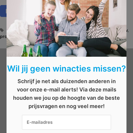
T
advies op maat
,
bisbeurs
,
bouwen
,
duotickets
,
nieuwbouw
,
projecten
a
,
renovatie
,
renoveren
,
tickets
,
vrijblijvend
g
s
Wat wil je winnen?
Wil jij geen winacties missen?
Schrijf je net als duizenden anderen in
Beauty
voor onze e-mail alerts! Via deze mails
Boeken
houden we jou op de hoogte van de beste
Elektronica
prijsvragen en nog veel meer!
Eten/drinken
Geld
Kleding