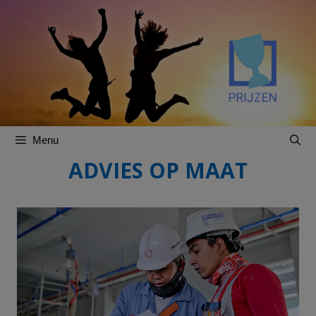
Spring
Spring
naar
naar
inhoud
inhoud
Menu
ADVIES OP MAAT