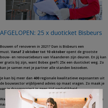
AFGELOPEN: 25 x duoticket Bisbeurs
Bouwen of renoveren in 2021? Dan is Bisbeurs een
must.
Vanaf
2 oktober tot 10 oktober
opent de grootste
bouw- en renovatiebeurs van Vlaanderen zijn deuren. En jij kan
er gratis bij zijn, want Bobex geeft 25x een duoticket weg. Zo
kan je samen met je partner alle standen bezoeken.
Je kan bij meer dan
400
regionale kwalitatieve exposanten uit
de bouwsector vrijblijvend advies op maat vragen. Zo maak je
van je droomproject in geen tijd werkelijkheid.
×
Waar wacht je nog op? Doe snel mee en wie weet ga jij
gratis
naar de Bisbeurs.