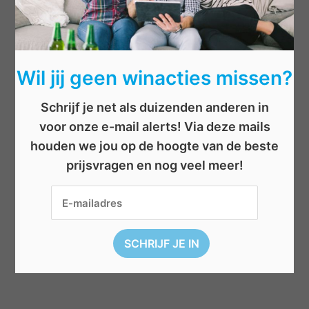
Beauty
Boeken
Elektronica
Wil jij geen winacties missen?
Eten/drinken
Schrijf je net als duizenden anderen in
Geld
voor onze e-mail alerts! Via deze mails
Kleding
houden we jou op de hoogte van de beste
Reizen
prijsvragen en nog veel meer!
Sport
Televisie
Vouchers
Wellness
Winkelen
Wonen