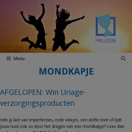
Spring
Spring
naar
naar
inhoud
inhoud
Menu
MONDKAPJE
AFGELOPEN: Win Uriage-
verzorgingsproducten
Heb jij last van imperfecties, rode vlekjes, een doffe teint of lijdt
jouw huid ook zo door het dragen van een mondkapje? Lees dan