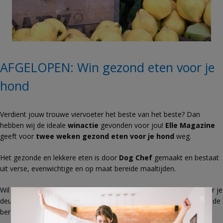
AFGELOPEN: Win gezond eten voor je
hond
Verdient jouw trouwe viervoeter het beste van het beste? Dan
hebben wij de ideale
winactie
gevonden voor jou!
Elle Magazine
geeft voor
twee weken gezond eten voor je hond
weg.
Het gezonde en lekkere eten is door
Dog Chef
gemaakt en bestaat
uit verse, evenwichtige en op maat bereide maaltijden.
Wil jij je hond verwennen en de lekkere gerechtjes binnenkort voor je
×
deur ontvangen? Beantwoord dan de prijsvraag “Waaruit bestaan de
bereide gerechten van Dog Chef?”.