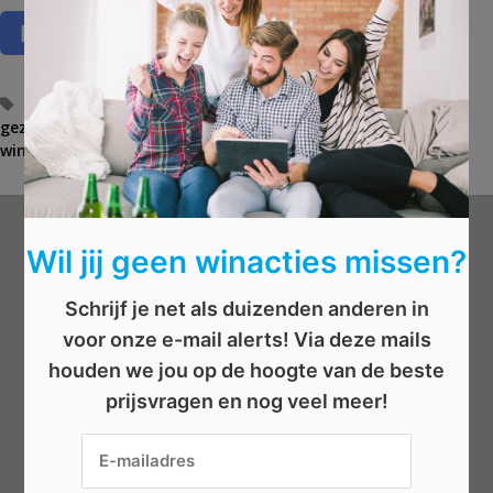
T
bereide maaltijden
,
dog chef
,
Elle
,
elle magazine
,
gezond
,
gezond eten
a
,
hond
,
twee wekene
,
vers
,
wedstrijd
,
winactie
,
winnen
g
s
Wil jij geen winacties missen?
Wat wil je winnen?
Schrijf je net als duizenden anderen in
Beauty
voor onze e-mail alerts! Via deze mails
Boeken
houden we jou op de hoogte van de beste
Elektronica
prijsvragen en nog veel meer!
Eten/drinken
Geld
Kleding