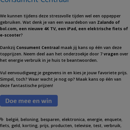
We kunnen tijdens deze stressvolle tijden wel een oppepper
gebruiken. Wat denk je van een waardebon van
Zalando of
bol.com, een nieuwe 4K TV, een iPad, een elektrische fiets of
e-scooter
?
Dankzij
Consument Centraal
maak jij kans op één van deze
topprijzen. Neem deel aan het onderzoekje door 7
vragen
over
het energie verbruik in je huis te beantwoorden.
Vul eenvoudigweg je gegevens in en kies je jouw favoriete prijs.
Simpel, toch? Waar wacht je nog op? Maak kans op één van
deze fantastische prijzen!
T
belgië
,
beloning
,
besparen
,
elektronica
,
energie
,
enquete
,
fiets
a
,
geld
,
korting
,
prijs
,
producten
,
televisie
,
test
,
verbruik
,