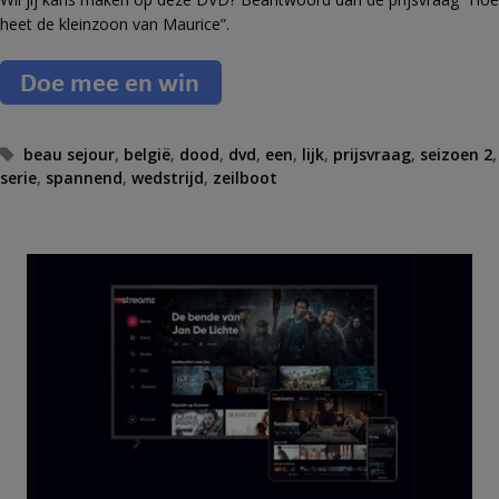
heet de kleinzoon van Maurice”.
T
beau sejour
,
belgië
,
dood
,
dvd
,
een
,
lijk
,
prijsvraag
,
seizoen 2
,
serie
a
,
spannend
,
wedstrijd
,
zeilboot
g
s