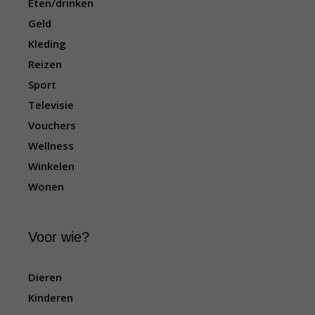
Eten/drinken
i
Geld
g
a
Kleding
t
Reizen
i
Sport
e
Televisie
Vouchers
Wellness
Winkelen
Wonen
Voor wie?
Dieren
Kinderen