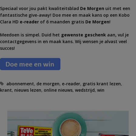
Speciaal voor jou pakt kwaliteitsblad
De Morgen
uit met een
fantastische give-away! Doe mee en maak kans op een Kobo
Clara HD
e-reader
of 6 maanden gratis
De Morgen
!
Meedoen is simpel. Duid het
gewenste geschenk
aan, vul je
contactgegevens in en maak kans. Wij wensen je alvast veel
succes!
T
abonnement
,
de morgen
,
e-reader
,
gratis krant lezen
,
krant
a
,
nieuws lezen
,
online nieuws
,
wedstrijd
,
win
g
s