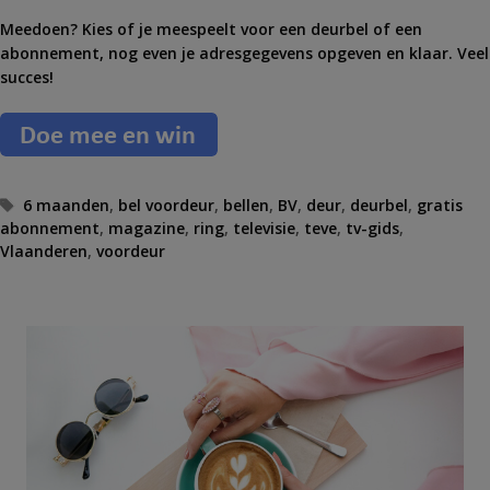
Meedoen? Kies of je meespeelt voor een deurbel of een
abonnement, nog even je adresgegevens opgeven en klaar. Veel
succes!
T
6 maanden
,
bel voordeur
,
bellen
,
BV
,
deur
,
deurbel
,
gratis
abonnement
a
,
magazine
,
ring
,
televisie
,
teve
,
tv-gids
,
Vlaanderen
g
,
voordeur
s