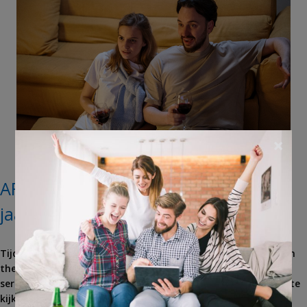
×
AFGELOPEN: Win een Streamz
jaarabonnement
Tijdens de koude winterdagen is niets gezelliger dan met een
theetje, digestief en snack onder een dekentje
je favoriete
series en films
op
Streamz
– de Vlaamse versie van Netflix – te
kijken.