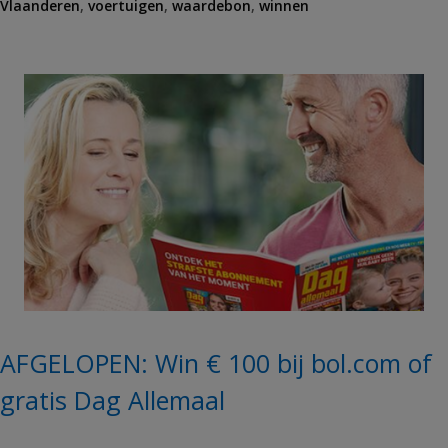
Vlaanderen
g
,
voertuigen
,
waardebon
,
winnen
s
AFGELOPEN: Win € 100 bij bol.com of
gratis Dag Allemaal