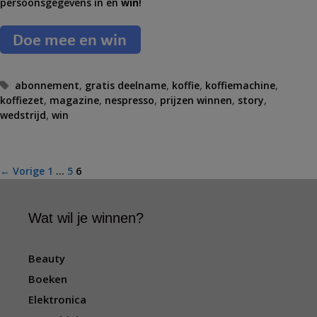
persoonsgegevens in en
win
!
T
abonnement
,
gratis deelname
,
koffie
,
koffiemachine
,
koffiezet
a
,
magazine
,
nespresso
,
prijzen winnen
,
story
,
wedstrijd
g
,
win
s
B
← Vorige
1
…
5
6
e
r
Wat wil je winnen?
i
c
h
Beauty
t
Boeken
n
a
Elektronica
v