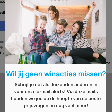
×
december.
Wil jij dit winnen? Waag je kans!
C
Mannen
,
Sport
a
T
all in pakket
,
Club Brugge
,
Thuiswedstrijd
,
tickets
,
vip
,
VIP
ticket
t
a
,
voetbal
,
voetbalstadia
e
g
Win 6 maanden Goed Gevoel of een smart horloge
B
g
s
AFGELOPEN: Win een nachtje tussen de dieren in Pairi Daiza
e
o
r
Wil jij geen winacties missen?
r
i
i
c
e
h
Schrijf je net als duizenden anderen in
Wat wil je winnen?
ë
t
voor onze e-mail alerts! Via deze mails
n
n
houden we jou op de hoogte van de beste
a
Beauty
v
prijsvragen en nog veel meer!
Boeken
i