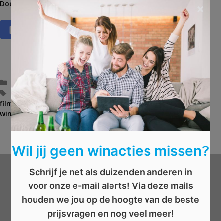
Doe snel mee met de
wedstrijdvraag
en win!
×
C
Mannen
,
Muziek
,
Televisie
,
Vrouwen
a
T
applaus
,
applausmeter
,
bioscoop
,
brussel
,
filmavond
,
filmfestival
t
a
,
films
,
kortfilms
,
nieuwe films
,
short film
,
tickets
,
winnaar
e
g
g
s
AFGELOPEN: Win 4 tickets voor de musical Mamma Mia
B
o
AFGELOPEN: Win het juniorboek: Do het draakje
e
r
r
Wil jij geen winacties missen?
i
i
e
c
Schrijf je net als duizenden anderen in
ë
h
Wat wil je winnen?
voor onze e-mail alerts! Via deze mails
n
t
n
houden we jou op de hoogte van de beste
a
Beauty
prijsvragen en nog veel meer!
v