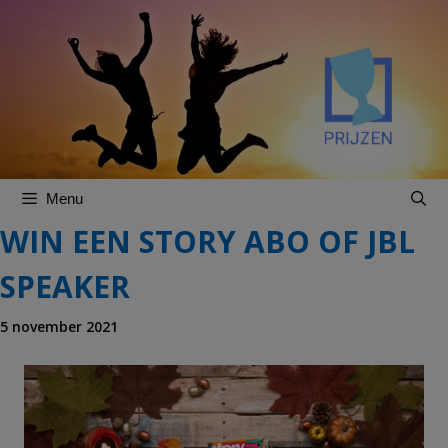
Spring
Spring
naar
naar
inhoud
inhoud
Menu
WIN EEN STORY ABO OF JBL
SPEAKER
5 november 2021