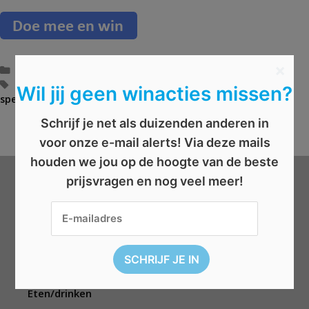
×
C
Boeken
,
Vrouwen
a
T
abonnement
,
gratis story lezen
,
herfst
,
JBL speaker
,
Wil jij geen winacties missen?
speaker
t
a
,
story
e
g
AFGELOPEN: Win een set Vredestein Quatrac-banden
B
Schrijf je net als duizenden anderen in
g
s
Win een keukenrobot of HLN abonnement
e
voor onze e-mail alerts! Via deze mails
o
r
r
i
houden we jou op de hoogte van de beste
i
c
prijsvragen en nog veel meer!
e
h
Wat wil je winnen?
ë
t
n
n
a
Beauty
v
Boeken
i
Elektronica
g
a
Eten/drinken
t