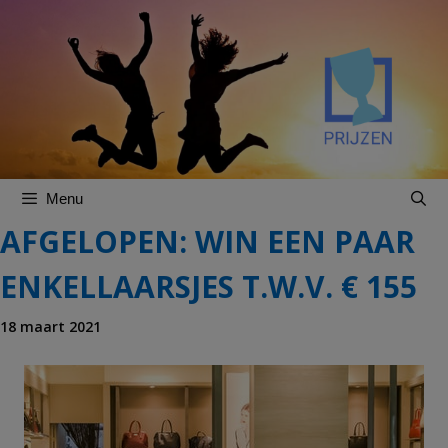
Spring
Spring
naar
naar
inhoud
inhoud
Menu
AFGELOPEN: WIN EEN PAAR
ENKELLAARSJES T.W.V. € 155
18 maart 2021