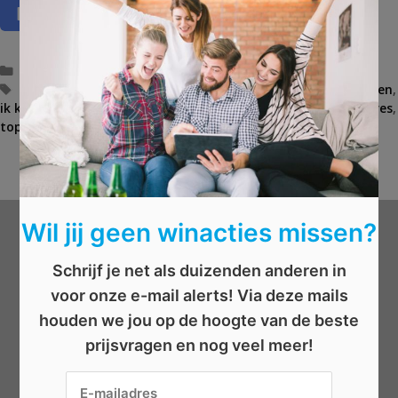
C
Kleding
a
T
enkellaarsjes
,
fivemoreminutesblog
,
garderobe
,
handtassen
,
ik koop belgisch
t
a
,
parislondres
,
schoenen
,
schoenenparislondres
,
topmerken
e
g
,
winactie
g
s
AFGELOPEN: Win een White Claw proefpakket
B
o
AFGELOPEN: Win een retro Smeg keukenrobot
e
r
r
i
i
e
c
Wil jij geen winacties missen?
ë
h
Wat wil je winnen?
n
t
Schrijf je net als duizenden anderen in
n
voor onze e-mail alerts! Via deze mails
a
Beauty
v
houden we jou op de hoogte van de beste
Boeken
i
prijsvragen en nog veel meer!
Elektronica
g
a
Eten/drinken
t