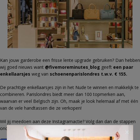
Kan jouw garderobe een frisse lente upgrade gebruiken? Dan hebben
wij goed nieuws want
@fivemoreminutes_blog
geeft
een paar
enkellaarsjes
weg van
schoenenparislondres t.w.v. €
155.
De prachtige enkellaarsjes zijn in het Nude te winnen en makkelijk te
combineren. Parislondres biedt meer dan 100 topmerken aan,
waarvan er veel Belgisch zijn. Oh, maak je look helemaal af met één
van de vele handtassen die ze verkopen!
Wil jij meedoen aan deze Instagramactie?
Volg dan dan de stappen
onder de foto!
×