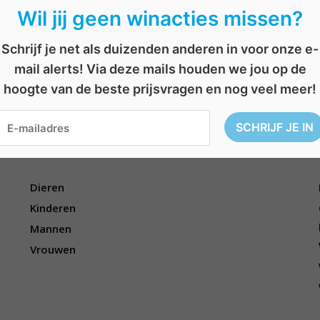
Wil jij geen winacties missen?
Schrijf je net als duizenden anderen in voor onze e-
jken
,
voetbal
,
voetbal matchen
,
wereldkampioenschap
,
WK-voetbal
AFGELOPEN: Win een Halloween chocolademand
B
mail alerts! Via deze mails houden we jou op de
AFGELOPEN: Win een T-shirt van je favoriete voetbalploeg
e
r
hoogte van de beste prijsvragen en nog veel meer!
i
c
h
t
Voor wie?
n
a
v
i
Dieren
g
a
Kinderen
t
Mannen
i
e
Vrouwen