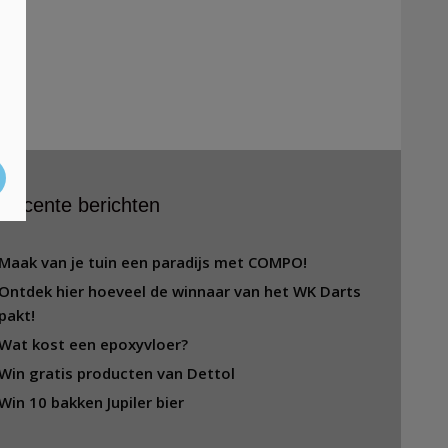
Recente berichten
Maak van je tuin een paradijs met COMPO!
Ontdek hier hoeveel de winnaar van het WK Darts
pakt!
Wat kost een epoxyvloer?
Win gratis producten van Dettol
Win 10 bakken Jupiler bier