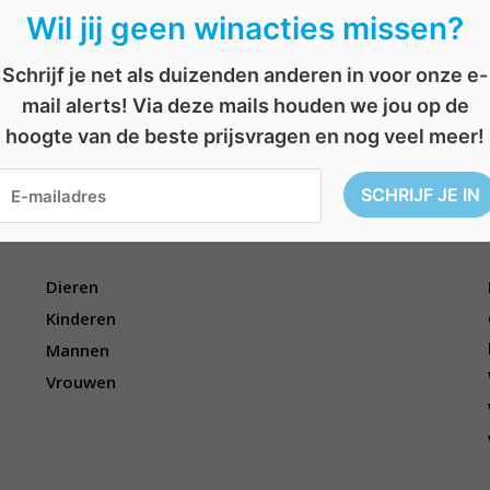
Wil jij geen winacties missen?
Schrijf je net als duizenden anderen in voor onze e-
aas
,
pasen
,
stofzuiger
,
story
,
tijdschrift
,
wedstrijd
,
win
AFGELOPEN: Win een abonnement van De Morgen
B
mail alerts! Via deze mails houden we jou op de
Win een Keter Coolbar
e
r
hoogte van de beste prijsvragen en nog veel meer!
i
c
h
t
Voor wie?
n
a
v
i
Dieren
g
a
Kinderen
t
Mannen
i
e
Vrouwen