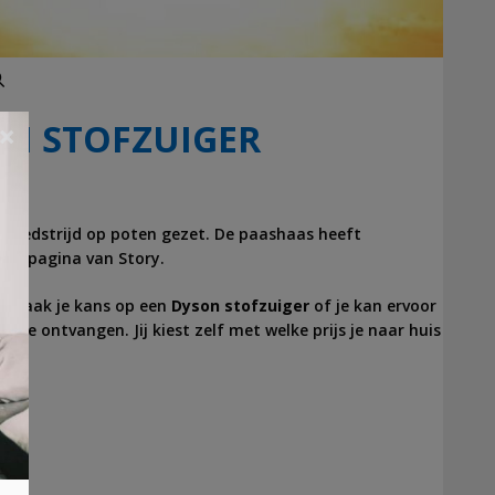
Zoeken
ON STOFZUIGER
×
 wedstrijd op poten gezet. De paashaas heeft
actiepagina van
Story
.
an maak je kans op een
Dyson stofzuiger
of je kan ervoor
us te ontvangen. Jij kiest zelf met welke prijs je naar huis