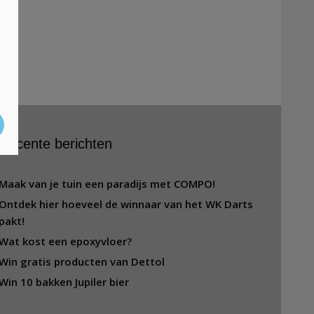
Recente berichten
Maak van je tuin een paradijs met COMPO!
Ontdek hier hoeveel de winnaar van het WK Darts
pakt!
Wat kost een epoxyvloer?
Win gratis producten van Dettol
Win 10 bakken Jupiler bier