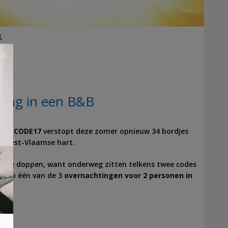
Zoeken
×
ing in een B&B
ons!
CODE17
verstopt deze zomer opnieuw 34 bordjes
t West-Vlaamse hart.
uit je doppen, want onderweg zitten telkens twee codes
ns op één van de 3
overnachtingen voor 2 personen in