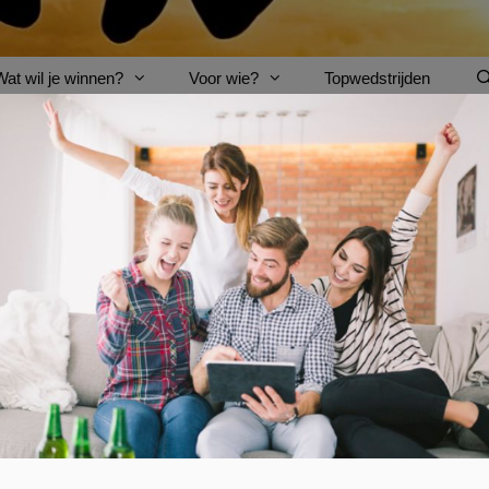
Wat wil je winnen?
Voor wie?
Topwedstrijden
ZOEKEN
AFGELOPEN: Win een overnacht
Goed nieuws voor de wandelende speurneuzen onder 
langsheen 17 leuke en verrassende
wandelingen
in he
In elke gemeenten kan je een route volgen. Kijk goed 
verstopt. Vind je deze codes? Stuur ze op en maak ka
een B&B
uit het West-Vlaamse hart.
Trek je wandelschoenen aan en zoek de
codes
!