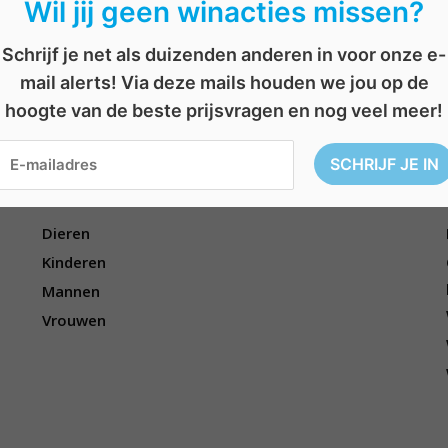
Wil jij geen winacties missen?
Schrijf je net als duizenden anderen in voor onze e-
en
,
wandelen
,
wandelingen
,
wandelroutes
,
west-vlaanderen
,
zoeken
,
zoektoch
mail alerts! Via deze mails houden we jou op de
hoogte van de beste prijsvragen en nog veel meer!
Voor wie?
Dieren
Kinderen
Mannen
Vrouwen