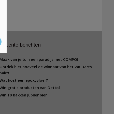
t
Recente berichten
Maak van je tuin een paradijs met COMPO!
Ontdek hier hoeveel de winnaar van het WK Darts
pakt!
Wat kost een epoxyvloer?
Win gratis producten van Dettol
Win 10 bakken Jupiler bier