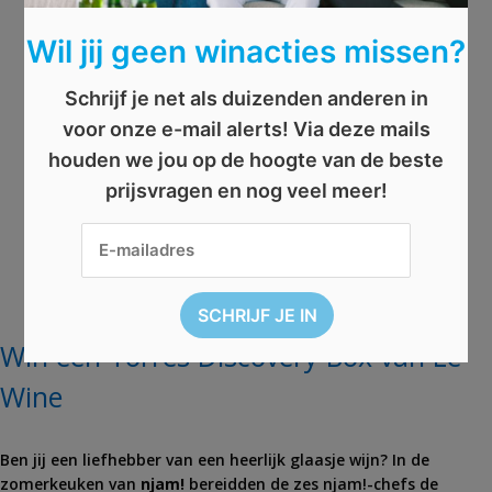
s
Wil jij geen winacties missen?
Schrijf je net als duizenden anderen in
voor onze e-mail alerts! Via deze mails
houden we jou op de hoogte van de beste
prijsvragen en nog veel meer!
Win een Torres Discovery Box van Le
Wine
Ben jij een liefhebber van een heerlijk glaasje wijn? In de
zomerkeuken van
njam!
bereidden de zes njam!-chefs de