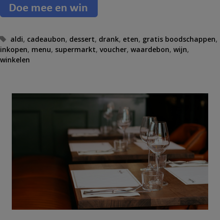
T
aldi
,
cadeaubon
,
dessert
,
drank
,
eten
,
gratis boodschappen
,
inkopen
a
,
menu
,
supermarkt
,
voucher
,
waardebon
,
wijn
,
winkelen
g
s