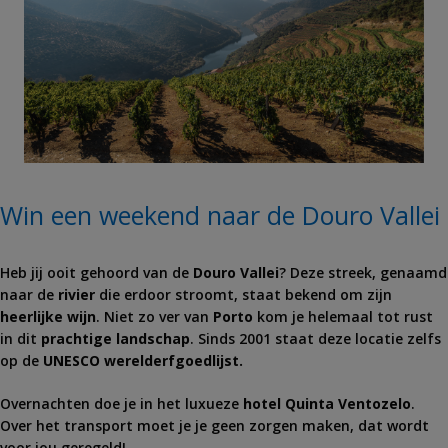
Win een weekend naar de Douro Vallei
Heb jij ooit gehoord van de
Douro Vallei
? Deze streek, genaamd
naar de
rivier
die erdoor stroomt, staat bekend om zijn
heerlijke wijn
. Niet zo ver van
Porto
kom je helemaal tot rust
in dit
prachtige landschap
. Sinds 2001 staat deze locatie zelfs
op de
UNESCO werelderfgoedlijst.
Overnachten doe je in het luxueze
hotel Quinta Ventozelo
.
Over het transport moet je je geen zorgen maken, dat wordt
voor jou geregeld!