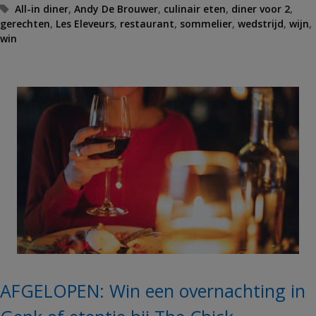
T
All-in diner
,
Andy De Brouwer
,
culinair eten
,
diner voor 2
,
gerechten
a
,
Les Eleveurs
,
restaurant
,
sommelier
,
wedstrijd
,
wijn
,
win
g
s
AFGELOPEN: Win een overnachting in