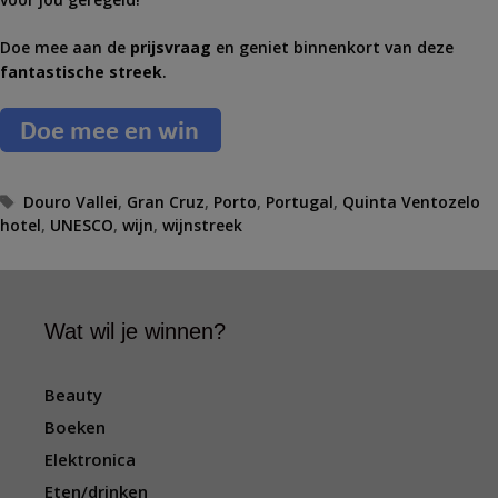
Doe mee aan de
prijsvraag
en geniet binnenkort van deze
fantastische streek
.
T
Douro Vallei
,
Gran Cruz
,
Porto
,
Portugal
,
Quinta Ventozelo
hotel
a
,
UNESCO
,
wijn
,
wijnstreek
g
s
Wat wil je winnen?
Beauty
Boeken
Elektronica
Eten/drinken