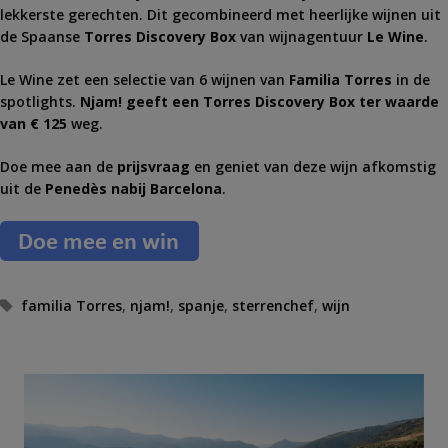
lekkerste gerechten. Dit gecombineerd met heerlijke wijnen uit
de Spaanse
Torres Discovery Box
van wijnagentuur
Le Wine
.
Le Wine zet een selectie van 6 wijnen van
Familia Torres
in de
spotlights.
Njam! geeft een Torres Discovery Box ter waarde
van € 125
weg.
Doe mee aan de
prijsvraag
en geniet van deze wijn afkomstig
uit de
Penedès nabij Barcelona
.
T
familia Torres
,
njam!
,
spanje
,
sterrenchef
,
wijn
a
g
s