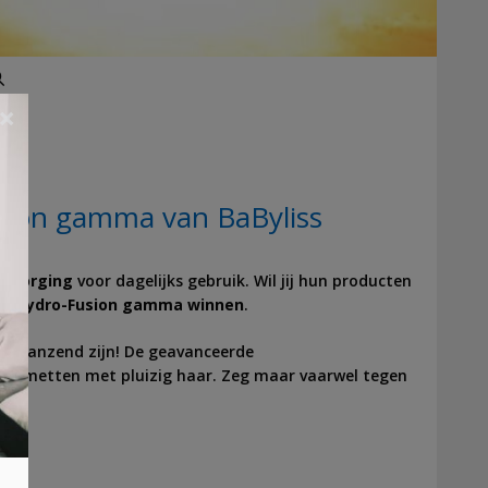
Zoeken
×
ion gamma van BaByliss
erzorging
voor dagelijks gebruik. Wil jij hun producten
et
Hydro-Fusion gamma winnen
.
 en glanzend zijn! De geavanceerde
te metten met pluizig haar. Zeg maar vaarwel tegen