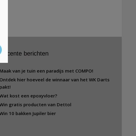
Recente berichten
Maak van je tuin een paradijs met COMPO!
Ontdek hier hoeveel de winnaar van het WK Darts
pakt!
Wat kost een epoxyvloer?
Win gratis producten van Dettol
Win 10 bakken Jupiler bier