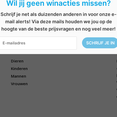
Wil jij geen winacties missen?
Schrijf je net als duizenden anderen in voor onze e-
erend
,
hydro-fusion gamma
,
producten
,
verzorgend
,
verzorgende producten
mail alerts! Via deze mails houden we jou op de
hoogte van de beste prijsvragen en nog veel meer!
Voor wie?
Dieren
Kinderen
Mannen
Vrouwen