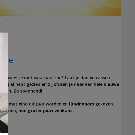
Zoeken
×
twee
maar weet je niet waarnaartoe? Laat je dan verrassen
n jij al hebt gezien en zij sturen je naar een hele
nieuwe
thaven. Zo spannend!
t en met eind dit jaar worden er
10 winnaars
gekozen.
 meedoen,
hoe groter jouw winkans
.