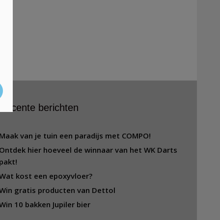
Recente berichten
Maak van je tuin een paradijs met COMPO!
Ontdek hier hoeveel de winnaar van het WK Darts
pakt!
Wat kost een epoxyvloer?
Win gratis producten van Dettol
Win 10 bakken Jupiler bier