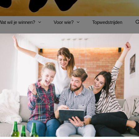
Wat wil je winnen?
Voor wie?
Topwedstrijden
VERRASSINGSREIS
Win een srprs​.me citytrip voor 
Heb jij ook zo’n nood aan een welverdiende citytrip, 
door
srprs​.me
. Jij laat hen weten welke Europese stede
bestemming
. En dat kom je pas te weten op de luch
Jij kan zo’n
verrassingscitytrip voor twee winnen
. To
Vergeet de actie niet te delen. Hoe meer vrienden er
Win één van de 10 New Places citytrips voor twee.