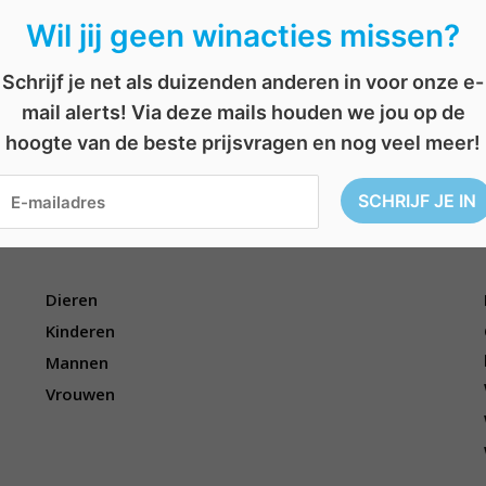
Wil jij geen winacties missen?
Schrijf je net als duizenden anderen in voor onze e-
mail alerts! Via deze mails houden we jou op de
ssing
,
verrassingsreis
,
weekendje weg
,
win reis
hoogte van de beste prijsvragen en nog veel meer!
Voor wie?
Dieren
Kinderen
Mannen
Vrouwen