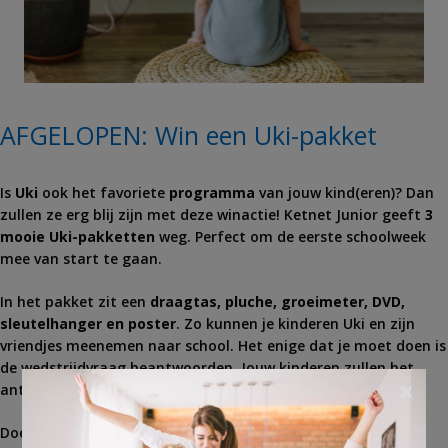
AFGELOPEN: Win een Uki-pakket
Is
Uki
ook het favoriete
programma
van jouw kind(eren)? Dan
zullen ze erg blij zijn met deze winactie! Ketnet Junior geeft
3
mooie Uki-pakketten
weg. Perfect om de eerste schoolweek
mee van start te gaan.
In het pakket zit een
draagtas, pluche, groeimeter, DVD,
sleutelhanger en poster
. Zo kunnen je kinderen Uki en zijn
vriendjes meenemen naar school. Het enige dat je moet doen is
de wedstrijdvraag beantwoorden. Jouw kinderen zullen het
×
antwoord zeker weten.
Doe mee en maak
kans
!