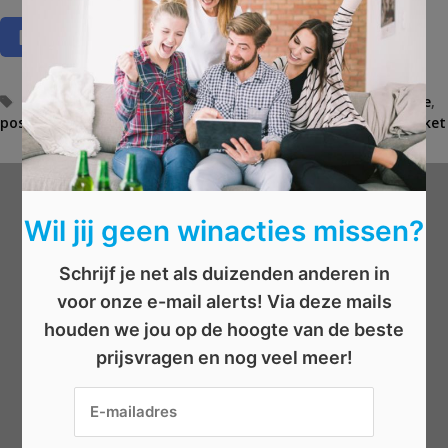
T
draagtas
,
dvd
,
groeimeter
,
Ketnet Junior
,
kinderen
,
pluche
,
poster
a
,
programma
,
schoolweek
,
sleutelhanger
,
Uki
,
uki-pakket
g
s
Wat wil je winnen?
Wil jij geen winacties missen?
Schrijf je net als duizenden anderen in
Beauty
voor onze e-mail alerts! Via deze mails
Boeken
houden we jou op de hoogte van de beste
Elektronica
prijsvragen en nog veel meer!
Eten/drinken
Geld
Kleding