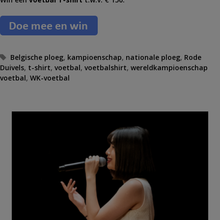
T
Belgische ploeg
,
kampioenschap
,
nationale ploeg
,
Rode
Duivels
a
,
t-shirt
,
voetbal
,
voetbalshirt
,
wereldkampioenschap
voetbal
g
,
WK-voetbal
s