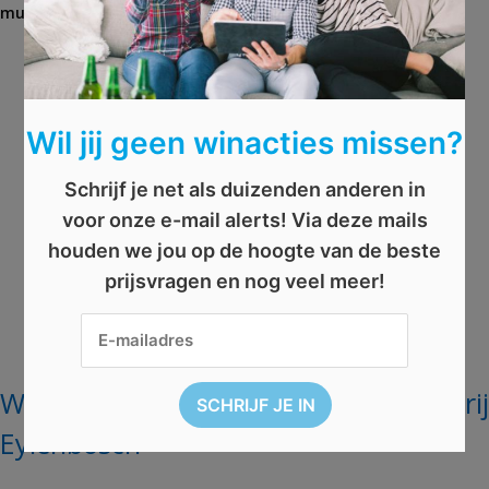
muziekgroep
a
,
t-shirt
,
wateenweek
g
s
Wil jij geen winacties missen?
Schrijf je net als duizenden anderen in
voor onze e-mail alerts! Via deze mails
houden we jou op de hoogte van de beste
prijsvragen en nog veel meer!
Win een geschenkpakket van Brouwerij
Eylenbosch