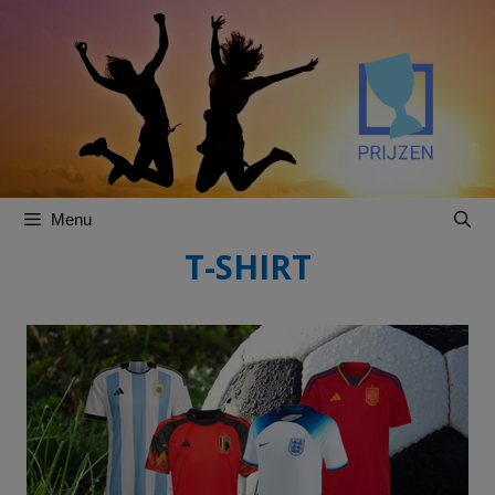
Spring
Spring
naar
naar
inhoud
inhoud
Menu
T-SHIRT