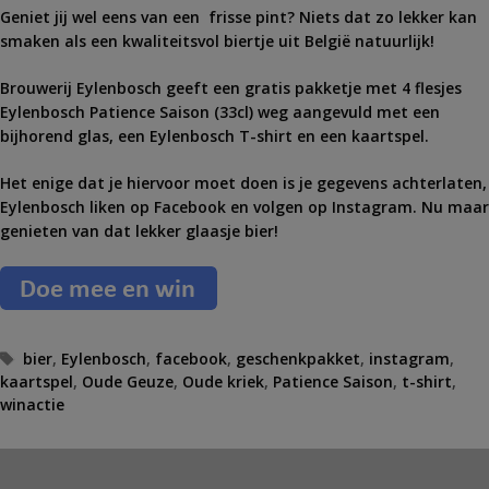
Geniet jij wel eens van een frisse pint? Niets dat zo lekker kan
smaken als een kwaliteitsvol biertje uit België natuurlijk!
Brouwerij Eylenbosch geeft een gratis pakketje met 4 flesjes
Eylenbosch Patience Saison (33cl) weg aangevuld met een
bijhorend glas, een Eylenbosch T-shirt en een kaartspel.
Het enige dat je hiervoor moet doen is je gegevens achterlaten,
Eylenbosch liken op Facebook en volgen op Instagram. Nu maar
genieten van dat lekker glaasje bier!
T
bier
,
Eylenbosch
,
facebook
,
geschenkpakket
,
instagram
,
kaartspel
a
,
Oude Geuze
,
Oude kriek
,
Patience Saison
,
t-shirt
,
winactie
g
s