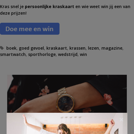
Kras snel je
persoonlijke kraskaart
en wie weet win jij een van
deze prijzen!
T
boek
,
goed gevoel
,
kraskaart
,
krassen
,
lezen
,
magazine
,
smartwatch
a
,
sporthorloge
,
wedstrijd
,
win
g
s
×