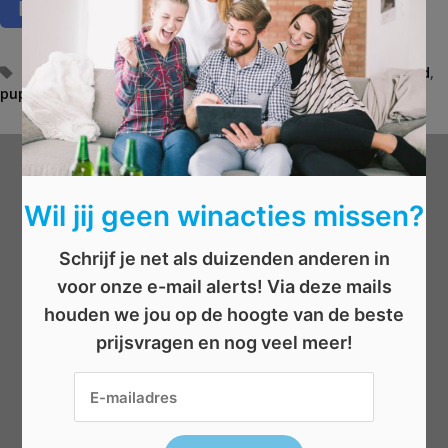
T
dieren
,
hond
,
huisdier
,
kat
,
kitten
,
konijn
,
maxi zoo
,
paard
,
puppy
a
,
vis
,
vogel
,
werelddierendag
g
s
Wat wil je winnen?
Wil jij geen winacties missen?
Beauty
Schrijf je net als duizenden anderen in
Boeken
voor onze e-mail alerts! Via deze mails
Elektronica
houden we jou op de hoogte van de beste
Eten/drinken
prijsvragen en nog veel meer!
Geld
Kleding
Reizen