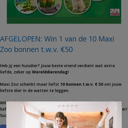
AFGELOPEN: Win 1 van de 10 Maxi
Zoo bonnen t.w.v. €50
Heb jij een huisdier? Jouw beste vriend verdient wat extra
liefde, zeker op
Werelddierendag
!
Maxi Zoo schenkt maar liefst
10 bonnen t.w.v. € 50
om jouw
liefste dier in de watten te leggen.
Wil je winnen? Stuur
voor 4 oktober
de mooiste, gekste of
×
liefste foto door van je huisdier en wie weet win jij een voucher!
Succes!