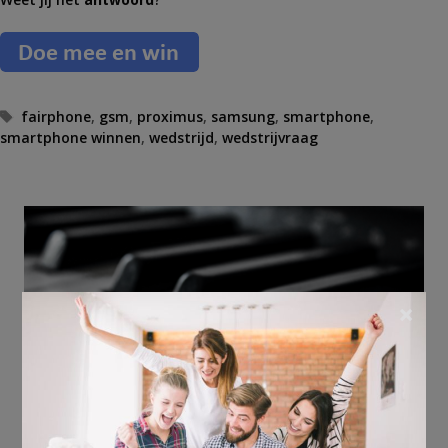
T
fairphone
,
gsm
,
proximus
,
samsung
,
smartphone
,
smartphone winnen
a
,
wedstrijd
,
wedstrijvraag
g
s
×