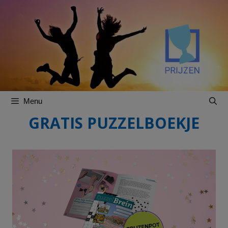
Spring
Spring
naar
naar
inhoud
inhoud
Menu
GRATIS PUZZELBOEKJE