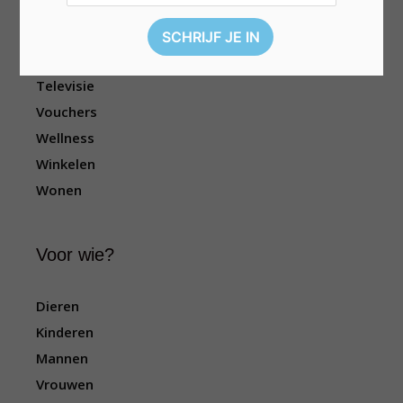
Kleding
Reizen
Sport
Televisie
Vouchers
Wellness
Winkelen
Wonen
Voor wie?
Dieren
Kinderen
Mannen
Vrouwen