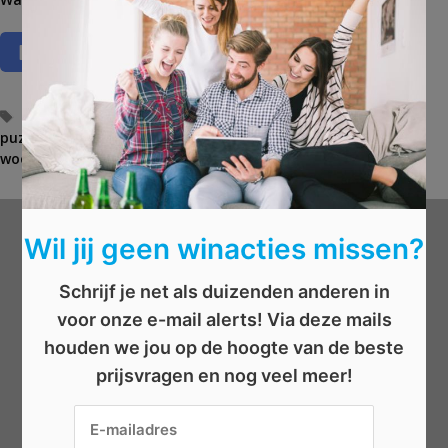
T
geld
,
gratis exemplaar
,
gratis puzzelboekje
,
prijzenpot
,
puzzelboekje
a
,
puzzelbrein
,
puzzelen
,
wedstrijd
,
win
,
woordzoeker
g
s
Wil jij geen winacties missen?
Wat wil je winnen?
Schrijf je net als duizenden anderen in
Beauty
voor onze e-mail alerts! Via deze mails
Boeken
houden we jou op de hoogte van de beste
Elektronica
prijsvragen en nog veel meer!
Eten/drinken
Geld