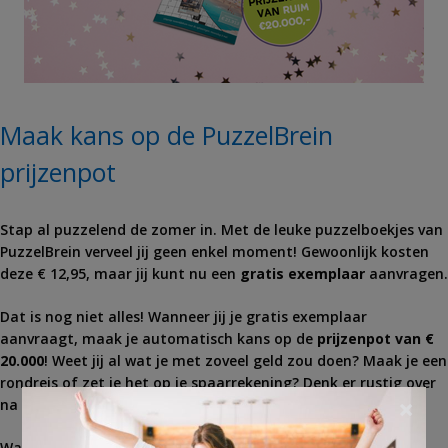
Maak kans op de PuzzelBrein
prijzenpot
Stap al puzzelend de zomer in. Met de leuke puzzelboekjes van
PuzzelBrein verveel jij geen enkel moment! Gewoonlijk kosten
deze € 12,95, maar jij kunt nu een
gratis exemplaar
aanvragen.
Dat is nog niet alles! Wanneer jij je gratis exemplaar
aanvraagt, maak je automatisch kans op de
prijzenpot van €
20.000
! Weet jij al wat je met zoveel geld zou doen? Maak je een
rondreis of zet je het op je spaarrekening? Denk er rustig over
×
na en schrijf je ondertussen snel in.
Waag je
kans
.