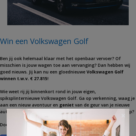
Win een Volkswagen Golf
Ben jij ook helemaal klaar met het openbaar vervoer? Of
misschien is jouw wagen toe aan vervanging? Dan hebben wij
goed nieuws. Jij kan nu een gloednieuwe
Volkswagen Golf
winnen t.w.v. € 27.815
!
Wie weet rij jij binnenkort rond in jouw eigen,
spiksplinternieuwe Volkswagen Golf. Ga op verkenning, waag je
aan een nieuw avontuur en
geniet
van de geur van je nieuwe
auto.
Deelname
is helemaal
gratis
, dus waar wacht je nog op?
×
Doe mee en wie weet ben jij de
winnaar
.