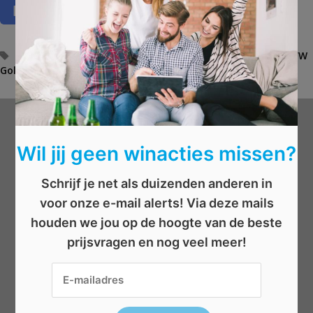
T
auto
,
autorijden
,
car
,
gratis autorijden
,
volkswagen VW
,
VW
Golf
a
,
wedstrijd
,
win
g
s
Wat wil je winnen?
Wil jij geen winacties missen?
Beauty
Schrijf je net als duizenden anderen in
Boeken
voor onze e-mail alerts! Via deze mails
Elektronica
houden we jou op de hoogte van de beste
Eten/drinken
prijsvragen en nog veel meer!
Geld
Kleding
Reizen