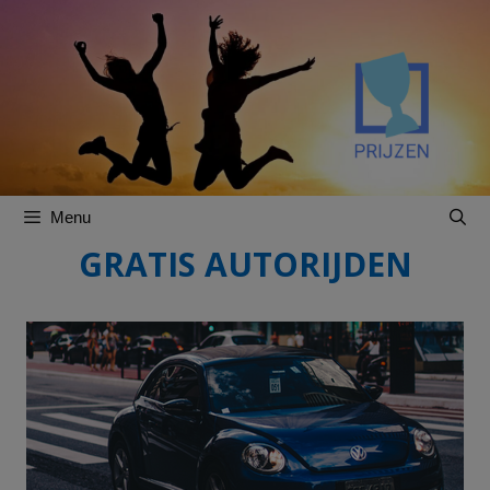
Spring
Spring
naar
naar
inhoud
inhoud
Menu
GRATIS AUTORIJDEN