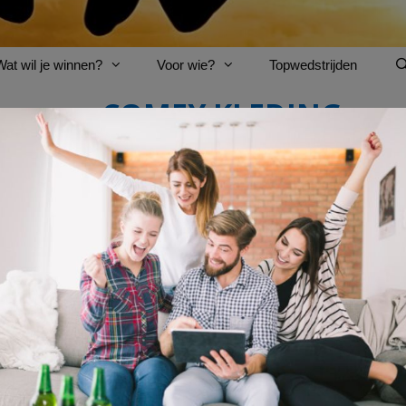
Wat wil je winnen?
Voor wie?
Topwedstrijden
COMFY KLEDING
AFGELOPEN: Win 5 x een comfy
Soms is het leuk om lekker gezellig thuis te zitten en
dan in comfortabele kleding? Doe mee met deze wedst
Pastunette
!
In de huispakken worden vrouwelijke vormen prachtig
weg, dat door de witte streep op de zijkant heel sport
nog beter uit.
Vul de
wedstrijdvraag
in en maak kans!