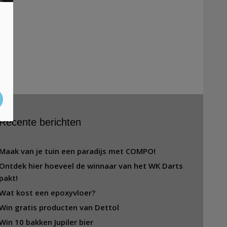
Recente berichten
Maak van je tuin een paradijs met COMPO!
Ontdek hier hoeveel de winnaar van het WK Darts
pakt!
Wat kost een epoxyvloer?
Win gratis producten van Dettol
Win 10 bakken Jupiler bier