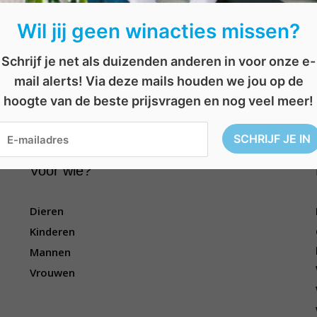
Wil jij geen winacties missen?
Schrijf je net als duizenden anderen in voor onze e-
mail alerts! Via deze mails houden we jou op de
dingset
,
Pastunette
,
sportief
,
sportieve broek
,
wedstrijd
hoogte van de beste prijsvragen en nog veel meer!
Voor wie?
Dieren
Kinderen
Mannen
Vrouwen