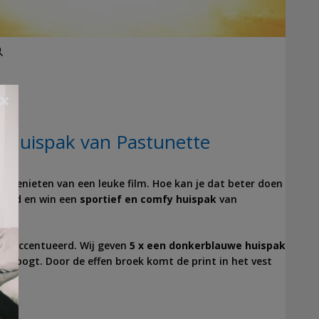
Zoeken
×
 huispak van Pastunette
 te genieten van een leuke film. Hoe kan je dat beter doen
rijd en win een
sportief en comfy huispak
van
 geaccentueerd. Wij geven
5 x een donkerblauwe huispak
ief oogt. Door de effen broek komt de print in het vest