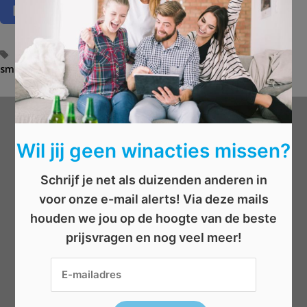
T
camera's
,
geheugen
,
gsm
,
lenzen
,
samsung
,
scherm
,
smartphone
a
,
technologie
,
telefoon
g
s
Wat wil je winnen?
Wil jij geen winacties missen?
Beauty
Schrijf je net als duizenden anderen in
Boeken
voor onze e-mail alerts! Via deze mails
Elektronica
houden we jou op de hoogte van de beste
Eten/drinken
prijsvragen en nog veel meer!
Geld
Kleding
Reizen