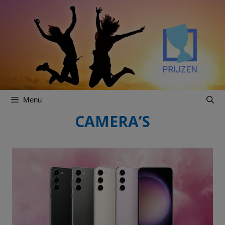
Spring
Spring
naar
naar
inhoud
inhoud
Menu
CAMERA’S