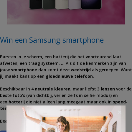
Win een Samsung smartphone
Barsten in je scherm, een batterij die het voortdurend laat
afweten, een traag systeem, … Als dit de kenmerken zijn van
jouw
smartphone
dan komt deze
wedstrijd
als geroepen. Want
jij maakt kans op een
gloednieuwe telefoon
.
Beschikbaar in
4 neutrale kleuren
, maar liefst
3 lenzen
voor de
beste foto’s (van dichtbij, ver en zelfs in selfie-modus) en
een
batterij
die niet alleen lang meegaat maar ook in
speed-
tempo oplaadt
! Waag snel je kans.
×
Beantwoord de vragen en win een
Samsung Galaxy S23
.