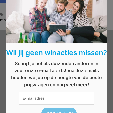
T
auto
,
auto winnen
,
automodellen
,
car
,
mini
,
mini cooper
,
modellen
a
,
rijden
,
rondrijden
,
wagen
,
wedstrijd
,
win wagen
g
s
Wat wil je winnen?
Wil jij geen winacties missen?
Beauty
Schrijf je net als duizenden anderen in
Boeken
voor onze e-mail alerts! Via deze mails
Elektronica
houden we jou op de hoogte van de beste
Eten/drinken
prijsvragen en nog veel meer!
Geld
Kleding
Reizen
Sport