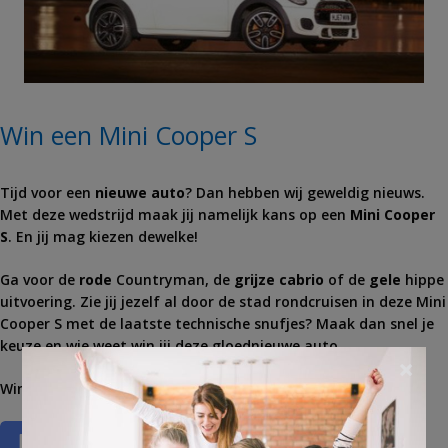
Win een Mini Cooper S
Tijd voor een
nieuwe auto
? Dan hebben wij geweldig nieuws.
Met deze wedstrijd maak jij namelijk kans op een
Mini Cooper
S
. En jij mag kiezen dewelke!
Ga voor de
rode
Countryman, de
grijze cabrio
of de
gele
hippe
uitvoering. Zie jij jezelf al door de stad rondcruisen in deze Mini
Cooper S met de laatste technische snufjes? Maak dan snel je
keuze en wie weet win jij deze gloednieuwe auto.
×
Win een Mini Cooper S naar keuze.