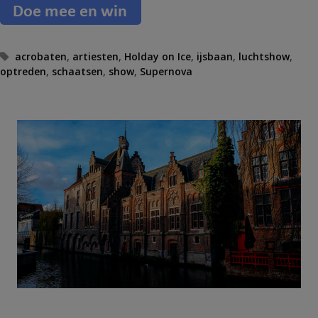
T
acrobaten
,
artiesten
,
Holday on Ice
,
ijsbaan
,
luchtshow
,
optreden
a
,
schaatsen
,
show
,
Supernova
g
s