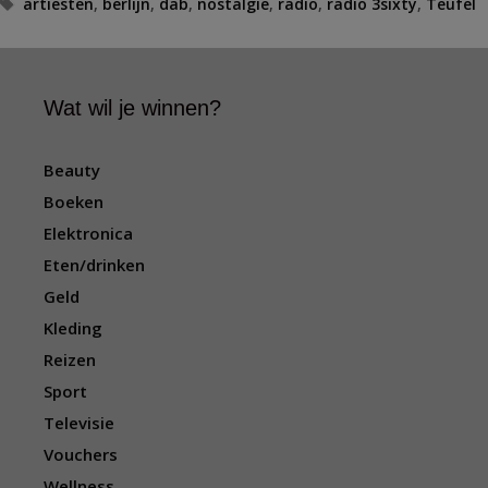
T
artiesten
,
berlijn
,
dab
,
nostalgie
,
radio
,
radio 3sixty
,
Teufel
a
g
s
Wat wil je winnen?
Beauty
Boeken
Elektronica
Eten/drinken
Geld
Kleding
Reizen
Sport
Televisie
Vouchers
Wellness