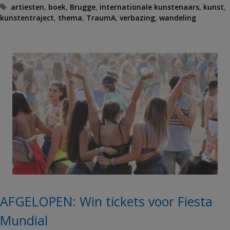
T
artiesten
,
boek
,
Brugge
,
internationale kunstenaars
,
kunst
,
kunstentraject
a
,
thema
,
TraumA
,
verbazing
,
wandeling
g
s
AFGELOPEN: Win tickets voor Fiesta
Mundial