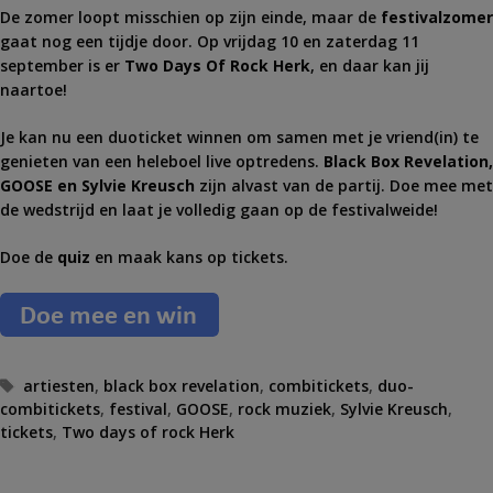
De zomer loopt misschien op zijn einde, maar de
festivalzomer
gaat nog een tijdje door. Op vrijdag 10 en zaterdag 11
september is er
Two Days Of Rock Herk
, en daar kan jij
naartoe!
Je kan nu een duoticket winnen om samen met je vriend(in) te
genieten van een heleboel live optredens.
Black Box Revelation,
GOOSE en Sylvie Kreusch
zijn alvast van de partij. Doe mee met
de wedstrijd en laat je volledig gaan op de festivalweide!
Doe de
quiz
en maak kans op tickets.
T
artiesten
,
black box revelation
,
combitickets
,
duo-
combitickets
a
,
festival
,
GOOSE
,
rock muziek
,
Sylvie Kreusch
,
tickets
g
,
Two days of rock Herk
s