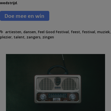
wedstrijd
.
T
artiesten
,
dansen
,
Feel Good Festival
,
feest
,
festival
,
muziek
,
plezier
a
,
talent
,
zangers
,
zingen
g
s