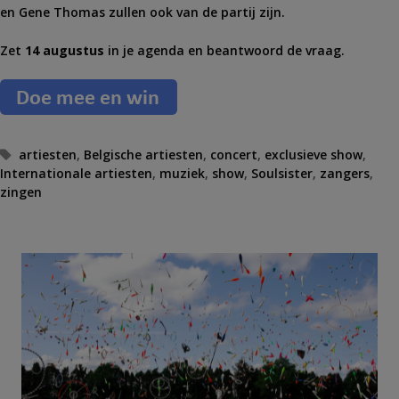
en Gene Thomas zullen ook van de partij zijn.
Zet
14 augustus
in je agenda en beantwoord de vraag.
T
artiesten
,
Belgische artiesten
,
concert
,
exclusieve show
,
Internationale artiesten
a
,
muziek
,
show
,
Soulsister
,
zangers
,
zingen
g
s