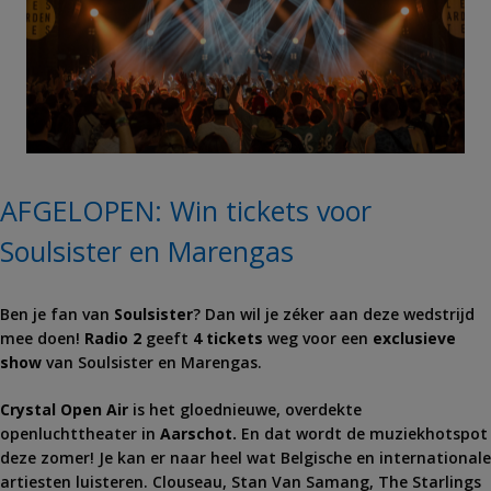
AFGELOPEN: Win tickets voor
Soulsister en Marengas
Ben je fan van
Soulsister
? Dan wil je zéker aan deze wedstrijd
mee doen!
Radio 2
geeft
4 tickets
weg voor een
exclusieve
show
van Soulsister en Marengas.
Crystal Open Air
is het gloednieuwe, overdekte
openluchttheater in
Aarschot.
En dat wordt de muziekhotspot
deze zomer! Je kan er naar heel wat Belgische en internationale
artiesten luisteren. Clouseau, Stan Van Samang, The Starlings