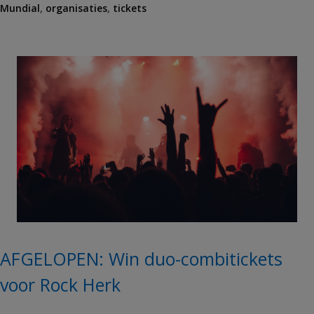
Mundial
g
,
organisaties
,
tickets
s
AFGELOPEN: Win duo-combitickets
voor Rock Herk