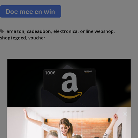
T
amazon
,
cadeaubon
,
elektronica
,
online webshop
,
shoptegoed
a
,
voucher
g
s
×